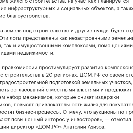
оме жилого строительства, на участках планируется
ие инфраструктурных и социальных объектов, а такж
ие благоустройства.
а земель под строительство и другие нужды будет от
 Эти лоты представлены как незастроенными земель
и, так и имущественными комплексами, помещениями
видами недвижимости.
 правкомиссии простимулирует развитие комплексн
о строительства в 20 регионах. ДОМ.РФ со своей ст
градостроительной подготовкой земельных участков,
асть согласований с местными властями и предложит
ам набор механизмов, которые снизят издержки
ков, повысят привлекательность жилья для покупател
остят бизнес-процессы. Отмечу, что аукционы по пр
вают повышенный интерес у инвесторов», — отметил
щий директор «ДОМ.РФ» Анатолий Азизов.