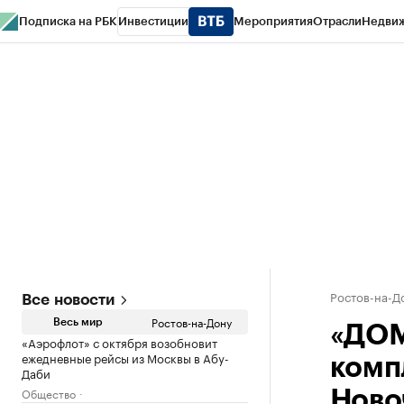
Подписка на РБК
Инвестиции
Мероприятия
Отрасли
Недви
РБК Курсы
РБК Life
Тренды
Визионеры
Национальные проекты
Горо
Спецпроекты СПб
Конференции СПб
Спецпроекты
Проверка конт
Ростов-на-Д
Все новости
Ростов-на-Дону
Весь мир
«ДОМ
«Аэрофлот» с октября возобновит
ежедневные рейсы из Москвы в Абу-
комп
Даби
Общество
Ново