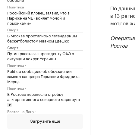
Политика
По данны
Российский пловец заявил, что в
в 13 реги
Париже на ЧЕ «воняет мочой и
метров жи
помойками»
Спорт
В Москве простились с легендарным
Оператив
баскетболистом Иваном Едешко
Ростов
Спорт
Путин рассказал президенту ОАЭ о
ситуации вокруг Украины
Политика
Politico сообщило об обсуждении
замены канцлера Германии Фридриха
Мерца
Политика
В Ростове перенесли стройку
альтернативного северного маршрута
Ростов-на-Дону
Загрузить еще