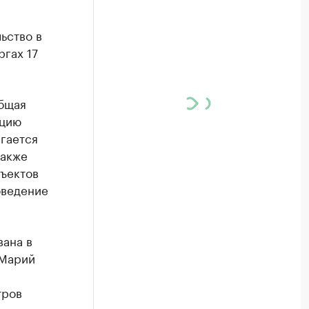
ьство в
ргах 17
общая
ацию
агается
также
ъектов
оведение
вана в
 Марий
тров