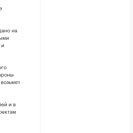
е
дано на
ными
 и
ого
ороны
 возьмет
ей и в
оектам