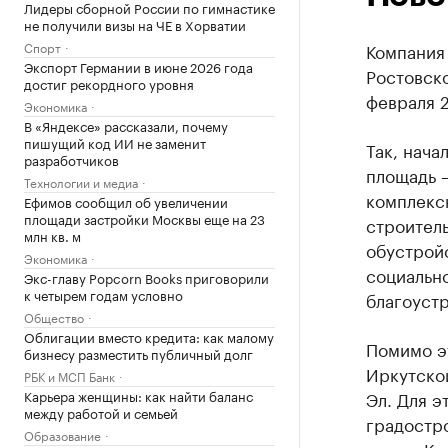
Лидеры сборной России по гимнастике
не получили визы на ЧЕ в Хорватии
Спорт
Компания
Экспорт Германии в июне 2026 года
Ростовско
достиг рекордного уровня
февраля 2
Экономика
В «Яндексе» рассказали, почему
пишущий код ИИ не заменит
Так, нача
разработчиков
площадь —
Технологии и медиа
комплексн
Ефимов сообщил об увеличении
площади застройки Москвы еще на 23
строитель
млн кв. м
обустрой
Экономика
социальн
Экс-главу Popcorn Books приговорили
к четырем годам условно
благоустр
Общество
Облигации вместо кредита: как малому
Помимо эт
бизнесу разместить публичный долг
Иркутско
РБК и МСП Банк
Карьера женщины: как найти баланс
Эл. Для э
между работой и семьей
градостро
Образование