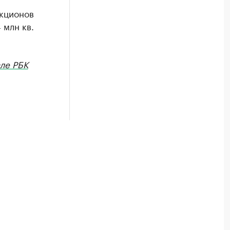
укционов
 млн кв.
але РБК