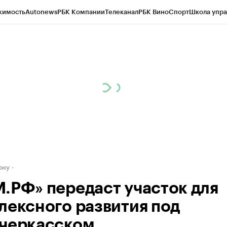
жимость
Autonews
РБК Компании
Телеканал
РБК Вино
Спорт
Школа упра
д
Стиль
Крипто
РБК Бизнес-среда
Дискуссионный клуб
Исследования
К
рагентов
Политика
Экономика
Бизнес
Технологии и медиа
Финансы
Рын
ону
.РФ» передаст участок для
лексного развития под
черкасском