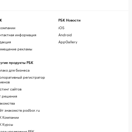
К
РБК Новости
компании
iOS
нтактная информация
Android
дакция
AppGallery
змещение рекламы
угие продукты РБК
лако для бизнеса
рпоративный регистратор
менов
стинг сайтов
г.решения
акомства
йт знакомств podbor.ru
К Компании
К Курсы
ола управления РБК