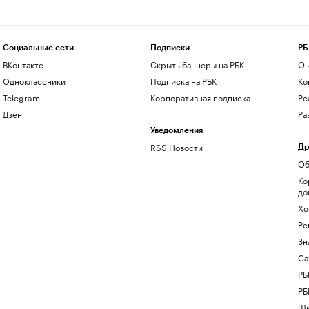
Социальные сети
Подписки
РБ
ВКонтакте
Скрыть баннеры на РБК
О 
Одноклассники
Подписка на РБК
Ко
Telegram
Корпоративная подписка
Ре
Дзен
Ра
Уведомления
RSS Новости
Др
Об
Ко
до
Хо
Ре
Зн
Са
РБ
РБ
Шк