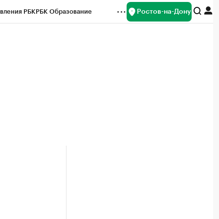
Ростов-на-Дону
вления РБК
РБК Образование
редитные рейтинги
Франшизы
Газета
ок наличной валюты