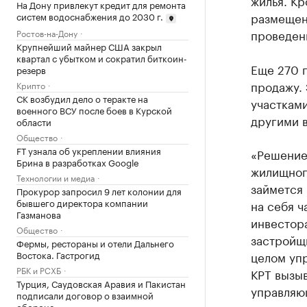
жилья. Кр
На Дону привлекут кредит для ремонта
размещен
систем водоснабжения до 2030 г.
проведен
Ростов-на-Дону
Крупнейший майнер США закрыл
квартал с убытком и сократил биткоин-
Еще 270 г
резерв
продажу.
Крипто
СК возбудил дело о теракте на
участкам
военного ВСУ после боев в Курской
другими 
области
Общество
FT узнала об укреплении влияния
«Решение
Брина в разработках Google
жилищног
Технологии и медиа
займется 
Прокурор запросил 9 лет колонии для
бывшего директора компании
на себя ч
Газманова
инвестор
Общество
застройщи
Фермы, рестораны и отели Дальнего
Востока. Гастрогид
целом упр
РБК и РСХБ
КРТ вызы
Турция, Саудовская Аравия и Пакистан
управляю
подписали договор о взаимной
обороне