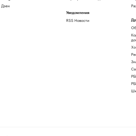
Дзен
Ра
Уведомления
RSS Новости
Др
Об
Ко
до
Хо
Ре
Зн
Са
РБ
РБ
Шк