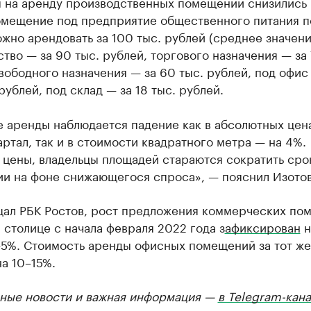
ы на аренду производственных помещений снизились 
омещение под предприятие общественного питания п
жно арендовать за 100 тыс. рублей (среднее значени
тво — за 90 тыс. рублей, торгового назначения — за 
вободного назначения — за 60 тыс. рублей, под офис
 рублей, под склад — за 18 тыс. рублей.
е аренды наблюдается падение как в абсолютных цен
артал, так и в стоимости квадратного метра — на 4%.
 цены, владельцы площадей стараются сократить сро
ии на фоне снижающегося спроса», — пояснил Изотов
щал РБК Ростов, рост предложения коммерческих по
 столице с начала февраля 2022 года з
афиксирован
н
–5%. Стоимость аренды офисных помещений за тот ж
а 10–15%.
ные новости и важная информация —
в Telegram-кан