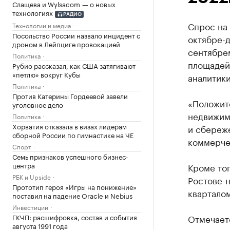
Слащева и Wylsacom — о новых
технологиях
РАДИО
Спрос на
Технологии и медиа
Посольство России назвало инцидент с
октябре-д
дроном в Лейпциге провокацией
сентябрем
Политика
площадей
Рубио рассказал, как США затягивают
«петлю» вокруг Кубы
аналитик
Политика
Против Катерины Гордеевой завели
«Положите
уголовное дело
недвижим
Политика
Хорватия отказала в визах лидерам
и сбереже
сборной России по гимнастике на ЧЕ
коммерче
Спорт
Семь признаков успешного бизнес-
центра
Кроме тог
РБК и Upside
Ростове-
Прототип героя «Игры на понижение»
кварталом
поставил на падение Oracle и Nebius
Инвестиции
ГКЧП: расшифровка, состав и события
Отмечаетс
августа 1991 года