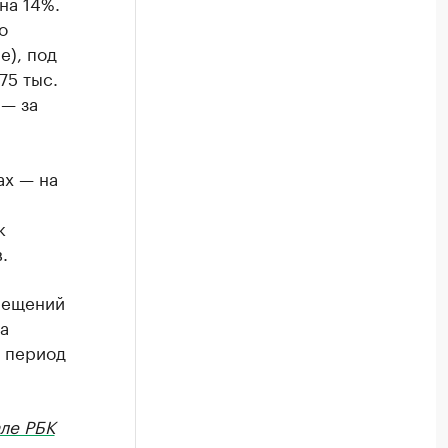
на 14%.
о
е), под
75 тыс.
 — за
ах — на
к
.
мещений
а
е период
але РБК