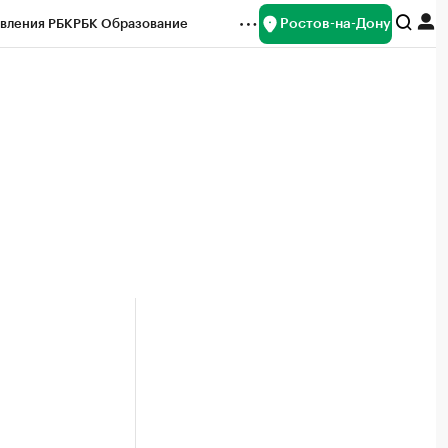
Ростов-на-Дону
вления РБК
РБК Образование
редитные рейтинги
Франшизы
Газета
ок наличной валюты