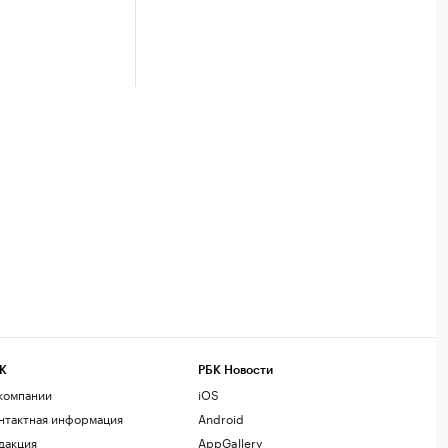
К
РБК Новости
компании
iOS
нтактная информация
Android
дакция
AppGallery