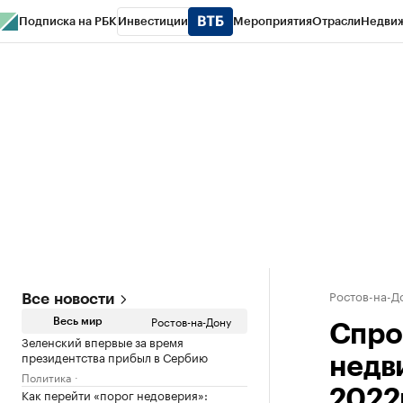
Подписка на РБК
Инвестиции
Мероприятия
Отрасли
Недви
РБК Курсы
РБК Life
Тренды
Визионеры
Национальные проекты
Горо
Спецпроекты СПб
Конференции СПб
Спецпроекты
Проверка конт
Ростов-на-Д
Все новости
Ростов-на-Дону
Весь мир
Спро
Зеленский впервые за время
президентства прибыл в Сербию
недв
Политика
Как перейти «порог недоверия»:
2022г