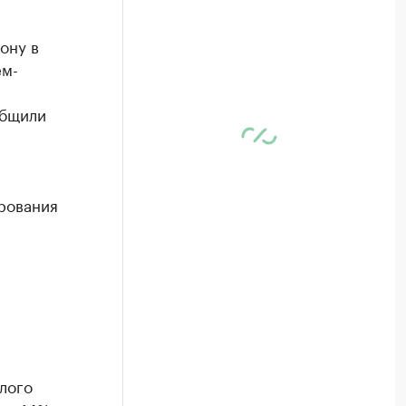
ону в
ем-
общили
рования
лого