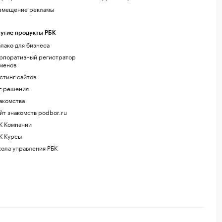
змещение рекламы
угие продукты РБК
лако для бизнеса
рпоративный регистратор
менов
стинг сайтов
г.решения
акомства
йт знакомств podbor.ru
К Компании
К Курсы
ола управления РБК