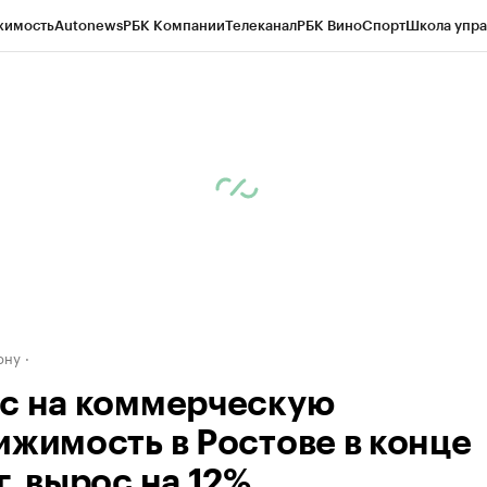
жимость
Autonews
РБК Компании
Телеканал
РБК Вино
Спорт
Школа упра
д
Стиль
Крипто
РБК Бизнес-среда
Дискуссионный клуб
Исследования
К
рагентов
Политика
Экономика
Бизнес
Технологии и медиа
Финансы
Рын
ону
с на коммерческую
ижимость в Ростове в конце
. вырос на 12%