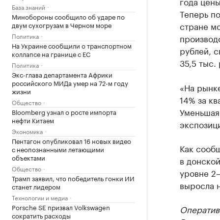
года цен
База знаний
Теперь п
Минобороны сообщило об ударе по
стране мо
двум сухогрузам в Черном море
Политика
производс
На Украине сообщили о транспортном
рублей, с
коллапсе на границе с ЕС
35,5 тыс.
Политика
Экс-глава департамента Африки
российского МИДа умер на 72-м году
«На рынк
жизни
14% за кв
Общество
Уменьшая
Bloomberg узнал о росте импорта
нефти Китаем
экспозиц
Экономика
Пентагон опубликовал 16 новых видео
Как сооб
с неопознанными летающими
объектами
в донской
Общество
уровне 2
Трамп заявил, что победитель гонки ИИ
выросла н
станет лидером
Технологии и медиа
Porsche SE призвал Volkswagen
Оператив
сократить расходы