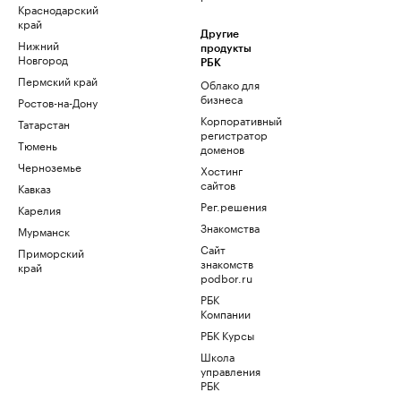
Краснодарский
край
Другие
Нижний
продукты
Новгород
РБК
Пермский край
Облако для
бизнеса
Ростов-на-Дону
Корпоративный
Татарстан
регистратор
Тюмень
доменов
Черноземье
Хостинг
сайтов
Кавказ
Рег.решения
Карелия
Знакомства
Мурманск
Сайт
Приморский
знакомств
край
podbor.ru
РБК
Компании
РБК Курсы
Школа
управления
РБК