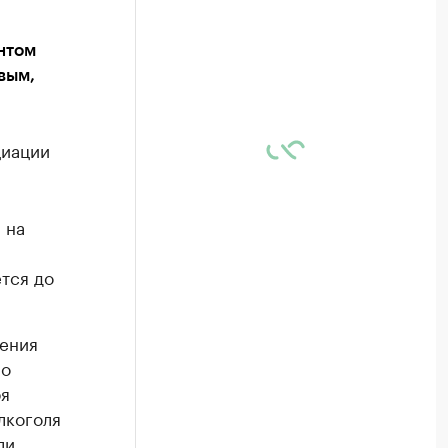
нтом
вым,
циации
 на
ется до
шения
ро
бя
лкоголя
ли