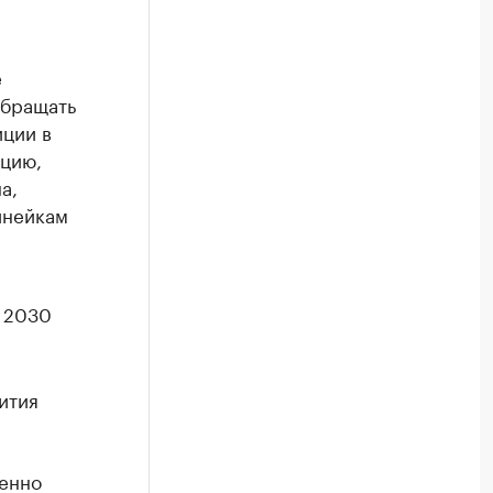
е
обращать
иции в
ацию,
а,
инейкам
к 2030
ития
бенно