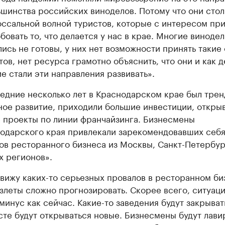
ьшинства российских виноделов. Потому что они сто
оссальной волной туристов, которые с интересом пр
бовать то, что делается у нас в крае. Многие виноде
лись не готовы, у них нет возможности принять такие
тов, нет ресурса грамотно объяснить, что они и как д
е стали эти направления развивать».
едние несколько лет в Краснодарском крае был трен
ное развитие, приходили большие инвестиции, откры
 проекты по линии франчайзинга. Бизнесмены
одарского края привлекали зарекомендовавших себ
ов ресторанного бизнеса из Москвы, Санкт-Петербур
х регионов».
 вижу каких-то серьезных провалов в ресторанном би
взлеты сложно прогнозировать. Скорее всего, ситуаци
минус как сейчас. Какие-то заведения будут закрыват
сте будут открываться новые. Бизнесмены будут лави