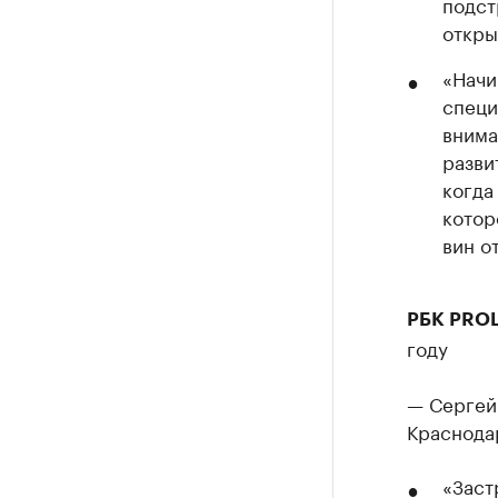
подст
откры
«Начи
специ
внима
разви
когда
котор
вин о
РБК PRO
году
— Сергей
Краснода
«Заст