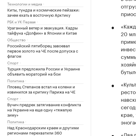
Технологии и медиа
отгру
Киты, тундра и космические пейзажи:
приос
зачем ехать в восточную Арктику
РБК и УК Первая
«Кажд
Ураганный ветер и эвакуация. Кадры
тайфуна «Долфин» в Японии и Китае
20 мл
Общество
приме
Российский пятиборец завоевал
инвес
первое золото на ЧЕ после допуска с
суммы
флагом
Спорт
хозяй
Турция предложила России и Украине
бутыл
объявить мораторий на бои
Политика
«Куль
Пловец Степанов встал на колени и
ресто
извинился за критику Парижа на ЧЕ
навск
Спорт
Вучич предрек затягивание конфликта
сегод
на Украине на еще одну «тяжелую
крае,
зиму»
энога
Политика
Над Краснодарским краем и другими
регионами перехватили 360
«Два 