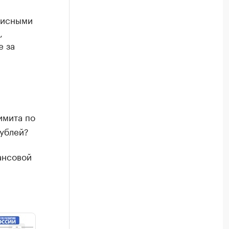
висными
,
е за
имита по
рублей?
ансовой