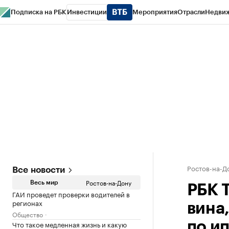
Подписка на РБК
Инвестиции
Мероприятия
Отрасли
Недви
РБК Курсы
РБК Life
Тренды
Визионеры
Национальные проекты
Горо
Спецпроекты СПб
Конференции СПб
Спецпроекты
Проверка конт
Ростов-на-Д
Все новости
Ростов-на-Дону
Весь мир
РБК 
ГАИ проведет проверки водителей в
регионах
вина
Общество
Что такое медленная жизнь и какую
по и