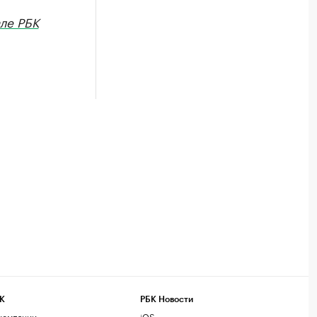
але РБК
К
РБК Новости
компании
iOS