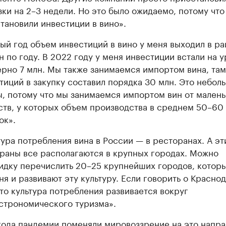
зки на 2–3 недели. Но это было ожидаемо, потому что
тановили инвестиции в вино».
ый год объем инвестиций в вино у меня выходил в ра
н по году. В 2022 году у меня инвестиции встали на 
рно 7 млн. Мы также занимаемся импортом вина, та
тиций в закупку составил порядка 30 млн. Это небол
, потому что мы занимаемся импортом вин от малень
ств, у которых объем производства в среднем 50–60 
ок».
тура потребления вина в России — в ресторанах. А эт
раны все располагаются в крупных городах. Можно
идку перечислить 20–25 крупнейших городов, котор
ня и развивают эту культуру. Если говорить о Красно
 то культура потребления развивается вокруг
строномического туризма».
года пандемии поменяли мировоззрение на это напр