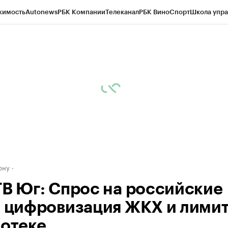
жимость
Autonews
РБК Компании
Телеканал
РБК Вино
Спорт
Школа упра
д
Стиль
Крипто
РБК Бизнес-среда
Дискуссионный клуб
Исследования
К
рагентов
Политика
Экономика
Бизнес
Технологии и медиа
Финансы
Рын
ону
ТВ Юг: Спрос на российские
, цифровизация ЖКХ и лими
потеке