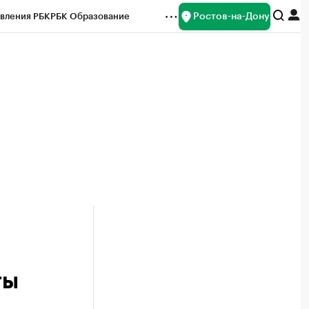
Ростов-на-Дону
вления РБК
РБК Образование
редитные рейтинги
Франшизы
Газета
ок наличной валюты
ты