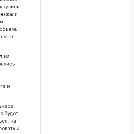
лкнулись
иезжали
лы
 объемы
елают.
д на
вались
я
га и
знесе,
я будет
ься, на
ровать и