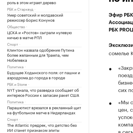
роль в этом играет дерево
РБК и Старквуд
Умер советский и молдавский
Эфир РБК
режиссер Борис Конунов
Ассоциац
Общество
РБК PROЦ
ЦСКА и «Ростов» сыграли нулевую
ничью в матче РПЛ
Спорт
Эксклюзи
Клинтон назвала одобрение Путина
сомелье 
более желанным для Трампа, чем
Нобелевка
«Закр
Политика
Будущее Ходынского поля: от пашни и
поезд
аэродрома до города в городе
бизне
РБК и Stone
сих п
NYT узнала, что разведка сообщает об
интересе России к запасам ракет США
«Мы с
Политика
Парашютист врезался в рекламный щит
цен, 
на футбольном матче в Нидерландах
успок
Спорт
компа
The Atlantic предрек, что детство без
ИИ станет признаком элиты
в сег