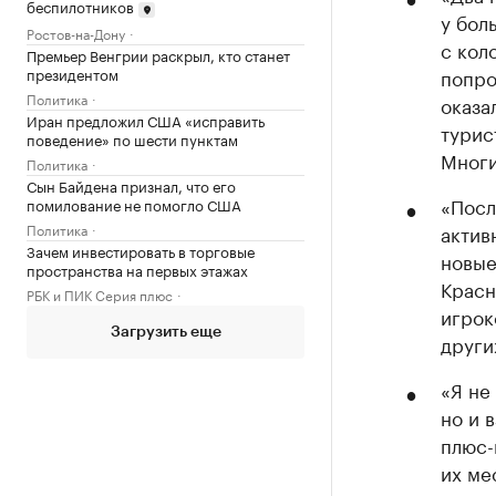
беспилотников
у бол
Ростов-на-Дону
с кол
Премьер Венгрии раскрыл, кто станет
президентом
попро
Политика
оказа
Иран предложил США «исправить
турис
поведение» по шести пунктам
Многи
Политика
Сын Байдена признал, что его
«Посл
помилование не помогло США
Политика
актив
Зачем инвестировать в торговые
новые
пространства на первых этажах
Красн
РБК и ПИК Серия плюс
игрок
Загрузить еще
други
«Я не
но и 
плюс-
их ме