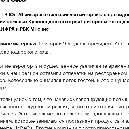
 ТВ Юг 26 января: эксклюзивное интервью с президе
ии сомелье Краснодарского края Григорием Чегодае
ИФРА и РБК Мнение
. Григорий Чегодаев, президент Ассо
вное интервью
Краснодарского края.
ытие аэропорта и существенное увеличение времени
ки в наш регион оставили отпечатки на ресторанном
се. Колоссально снизился поток гостей, и это ощуща
ор».
толкнулись с тем, что начались галопирующие повы
связанные с курсовой разницей, но эта история быст
оилась. Это было заметно по зарекомендовавшим се
ниям, которые занимаются поставками продуктов и а
менте HoReCa. Другие компании просто приостанови