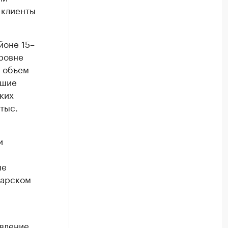
 клиенты
йоне 15–
уровне
м объем
ьшие
ких
тыс.
и
ые
дарском
авление