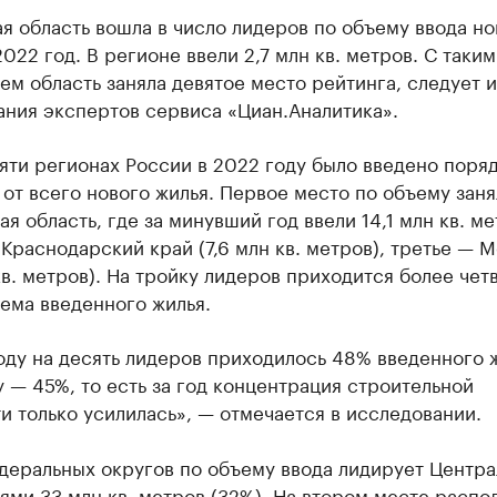
я область вошла в число лидеров по объему ввода но
2022 год. В регионе ввели 2,7 млн кв. метров. С таким
ем область заняла девятое место рейтинга, следует и
ания экспертов сервиса «Циан.Аналитика».
сяти регионах России в 2022 году было введено поря
от всего нового жилья. Первое место по объему заня
я область, где за минувший год ввели 14,1 млн кв. ме
Краснодарский край (7,6 млн кв. метров), третье — 
кв. метров). На тройку лидеров приходится более чет
ема введенного жилья.
оду на десять лидеров приходилось 48% введенного ж
 — 45%, то есть за год концентрация строительной
и только усилилась», — отмечается в исследовании.
деральных округов по объему ввода лидирует Центра
ями 33 млн кв. метров (32%). На втором месте распо