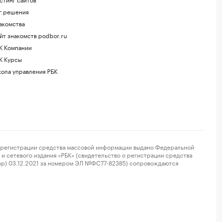
г.решения
акомства
йт знакомств podbor.ru
К Компании
К Курсы
ола управления РБК
регистрации средства массовой информации выдано Федеральной
и сетевого издания «РБК» (свидетельство о регистрации средства
ор) 03.12.2021 за номером ЭЛ №ФС77-82385) сопровождаются