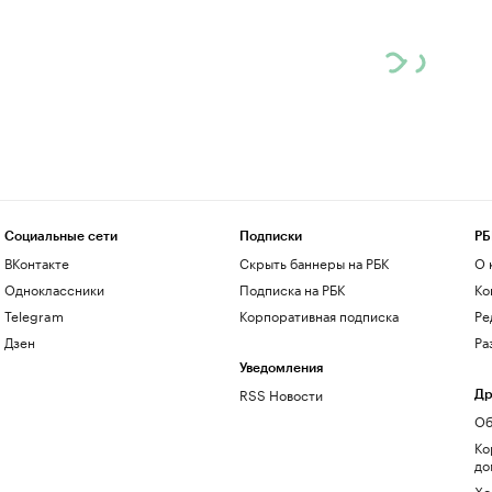
Социальные сети
Подписки
РБ
ВКонтакте
Скрыть баннеры на РБК
О 
Одноклассники
Подписка на РБК
Ко
Telegram
Корпоративная подписка
Ре
Дзен
Ра
Уведомления
RSS Новости
Др
Об
Ко
до
Хо