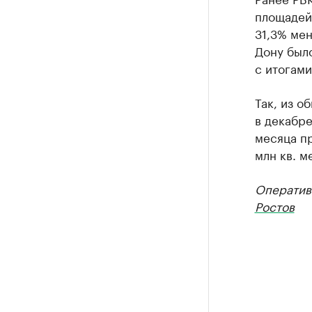
площадей 
31,3% мен
Дону было
с итогами
Так, из о
в декабре
месяца пр
млн кв. м
Оператив
Ростов