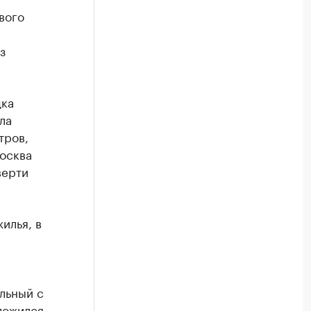
вого
з
дка
ла
тров,
Москва
верти
илья, в
льный с
ложился