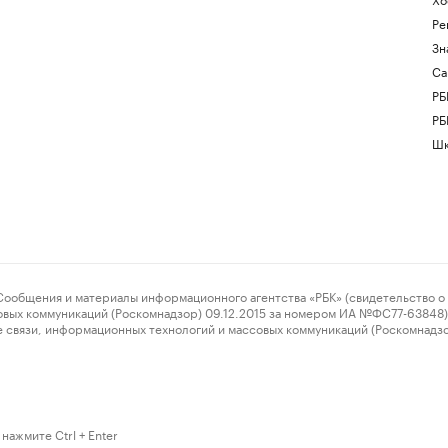
Ре
Зн
Са
РБ
РБ
Шк
ения и материалы информационного агентства «РБК» (свидетельство о 
овых коммуникаций (Роскомнадзор) 09.12.2015 за номером ИА №ФС77-63848) 
 связи, информационных технологий и массовых коммуникаций (Роскомнадз
нажмите Ctrl + Enter