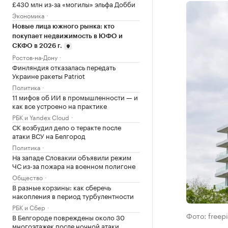
£430 млн из-за «могилы» эльфа Добби
Экономика
Новые лица южного рынка: кто
покупает недвижимость в ЮФО и
СКФО в 2026 г.
Ростов-на-Дону
Финляндия отказалась передать
Украине ракеты Patriot
Политика
11 мифов об ИИ в промышленности — и
как все устроено на практике
РБК и Yandex Cloud
СК возбудил дело о теракте после
атаки ВСУ на Белгород
Политика
На западе Словакии объявили режим
ЧС из-за пожара на военном полигоне
Общество
В разные корзины: как сберечь
накопления в период турбулентности
РБК и Сбер
Фото: freep
В Белгороде повреждены около 30
многоэтажек после ночной атаки