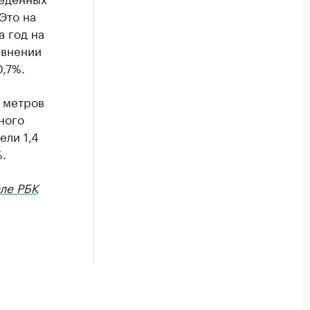
Это на
а год на
авнении
0,7%.
. метров
ного
ели 1,4
.
але РБК