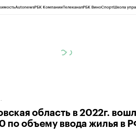
жимость
Autonews
РБК Компании
Телеканал
РБК Вино
Спорт
Школа упра
д
Стиль
Крипто
РБК Бизнес-среда
Дискуссионный клуб
Исследования
К
рагентов
Политика
Экономика
Бизнес
Технологии и медиа
Финансы
Рын
вская область в 2022г. вошл
10 по объему ввода жилья в 