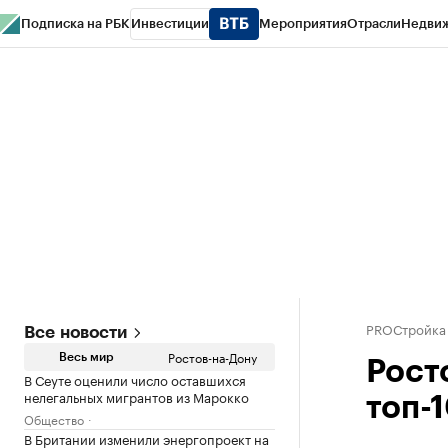
Подписка на РБК
Инвестиции
Мероприятия
Отрасли
Недви
РБК Курсы
РБК Life
Тренды
Визионеры
Национальные проекты
Горо
Спецпроекты СПб
Конференции СПб
Спецпроекты
Проверка конт
PROСтройка
Все новости
Ростов-на-Дону
Весь мир
Росто
В Сеуте оценили число оставшихся
нелегальных мигрантов из Марокко
топ-
Общество
В Британии изменили энергопроект на