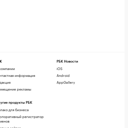
К
РБК Новости
компании
iOS
нтактная информация
Android
дакция
AppGallery
змещение рекламы
угие продукты РБК
лако для бизнеса
рпоративный регистратор
менов
стинг сайтов