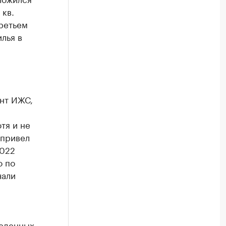
 кв.
третьем
илья в
нт ИЖС,
тя и не
 привел
2022
о по
чали
веденных