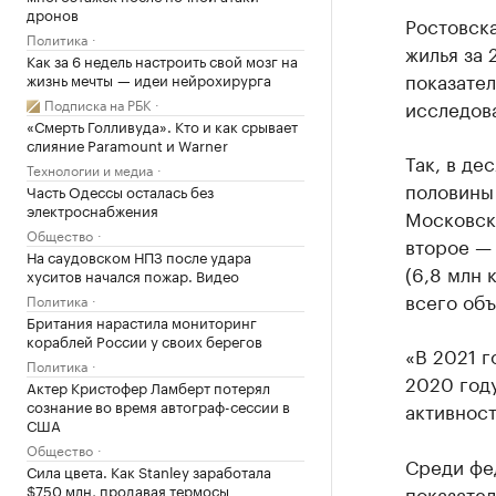
дронов
Ростовска
Политика
жилья за 
Как за 6 недель настроить свой мозг на
показател
жизнь мечты — идеи нейрохирурга
Подписка на РБК
исследов
«Смерть Голливуда». Кто и как срывает
слияние Paramount и Warner
Так, в де
Технологии и медиа
половины 
Часть Одессы осталась без
электроснабжения
Московска
Общество
второе — 
На саудовском НПЗ после удара
(6,8 млн 
хуситов начался пожар. Видео
всего объ
Политика
Британия нарастила мониторинг
кораблей России у своих берегов
«В 2021 г
Политика
2020 году
Актер Кристофер Ламберт потерял
сознание во время автограф-сессии в
активност
США
Общество
Среди фе
Сила цвета. Как Stanley заработала
$750 млн, продавая термосы
показател