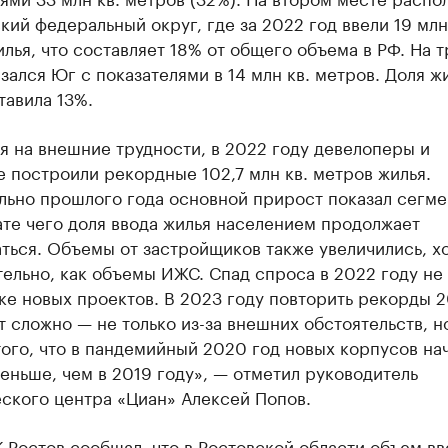
ий федеральный округ, где за 2022 год ввели 19 млн
лья, что составляет 18% от общего объема в РФ. На 
зался Юг с показателями в 14 млн кв. метров. Доля ж
авила 13%.
 на внешние трудности, в 2022 году девелоперы и
 построили рекордные 102,7 млн кв. метров жилья.
льно прошлого года основной прирост показал сегме
ате чего доля ввода жилья населением продолжает
ться. Объемы от застройщиков также увеличились, хо
тельно, как объемы ИЖС. Спад спроса в 2022 году не
ке новых проектов. В 2023 году повторить рекорды 
т сложно — не только из-за внешних обстоятельств, н
ого, что в пандемийный 2020 год новых корпусов на
еньше, чем в 2019 году», — отметил руководитель
ского центра «Циан» Алексей Попов.
К Ростов
сообщал
, что в Ростовской области объем в