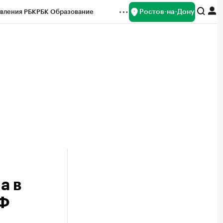
Ростов-на-Дону
вления РБК
РБК Образование
редитные рейтинги
Франшизы
Газета
ок наличной валюты
а в
РФ