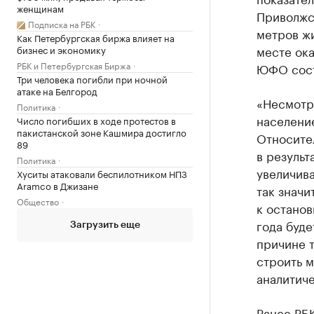
женщинам
Приволжск
Подписка на РБК
метров жи
Как Петербургская биржа влияет на
месте ока
бизнес и экономику
РБК и Петербургская Биржа
ЮФО сост
Три человека погибли при ночной
атаке на Белгород
«Несмотря
Политика
население
Число погибших в ходе протестов в
пакистанской зоне Кашмира достигло
Относите
89
в результ
Политика
увеличива
Хуситы атаковали беспилотником НПЗ
Aramco в Джизане
так значи
Общество
к останов
года буде
Загрузить еще
причине т
строить м
аналитиче
Ранее РБ