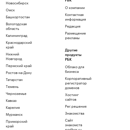
РБК
Новосибирск
О компании
Омск
Контактная
Башкортостан
информация
Вологодская
Редакция
область
Размещение
Калининград
рекламы
Краснодарский
край
Другие
Нижний
продукты
Новгород
РБК
Пермский край
Облако для
бизнеса
Ростов-на-Дону
Корпоративный
Татарстан
регистратор
Тюмень
доменов
Черноземье
Хостинг
сайтов
Кавказ
Рег.решения
Карелия
Знакомства
Мурманск
Сайт
Приморский
знакомств
край
podbor.ru