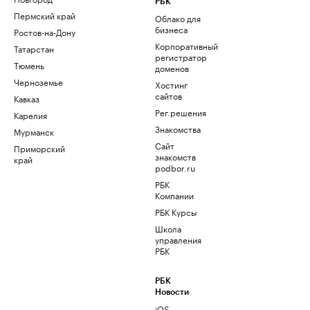
РБК
Пермский край
Облако для
бизнеса
Ростов-на-Дону
Корпоративный
Татарстан
регистратор
Тюмень
доменов
Черноземье
Хостинг
сайтов
Кавказ
Рег.решения
Карелия
Знакомства
Мурманск
Сайт
Приморский
знакомств
край
podbor.ru
РБК
Компании
РБК Курсы
Школа
управления
РБК
РБК
Новости
iOS