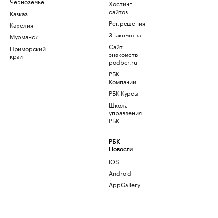
Черноземье
Хостинг
сайтов
Кавказ
Рег.решения
Карелия
Знакомства
Мурманск
Сайт
Приморский
знакомств
край
podbor.ru
РБК
Компании
РБК Курсы
Школа
управления
РБК
РБК
Новости
iOS
Android
AppGallery