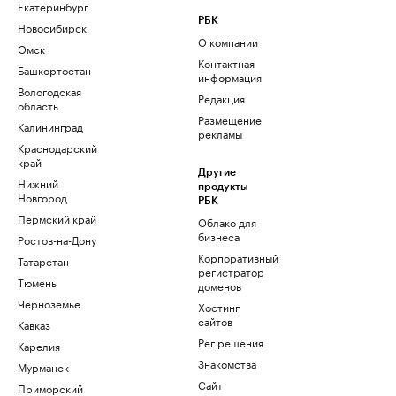
Екатеринбург
РБК
Новосибирск
О компании
Омск
Контактная
Башкортостан
информация
Вологодская
Редакция
область
Размещение
Калининград
рекламы
Краснодарский
край
Другие
Нижний
продукты
Новгород
РБК
Пермский край
Облако для
бизнеса
Ростов-на-Дону
Корпоративный
Татарстан
регистратор
Тюмень
доменов
Черноземье
Хостинг
сайтов
Кавказ
Рег.решения
Карелия
Знакомства
Мурманск
Сайт
Приморский