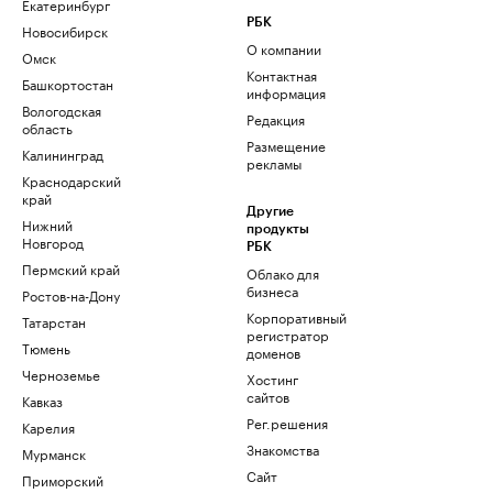
Екатеринбург
РБК
Новосибирск
О компании
Омск
Контактная
Башкортостан
информация
Вологодская
Редакция
область
Размещение
Калининград
рекламы
Краснодарский
край
Другие
Нижний
продукты
Новгород
РБК
Пермский край
Облако для
бизнеса
Ростов-на-Дону
Корпоративный
Татарстан
регистратор
Тюмень
доменов
Черноземье
Хостинг
сайтов
Кавказ
Рег.решения
Карелия
Знакомства
Мурманск
Сайт
Приморский
знакомств