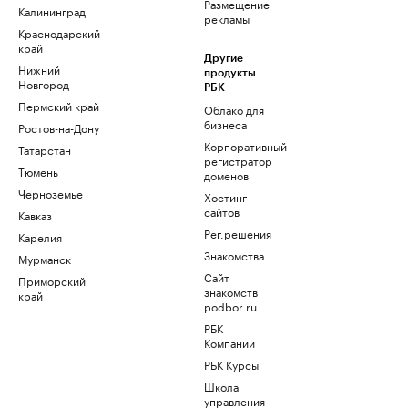
Размещение
Калининград
рекламы
Краснодарский
край
Другие
Нижний
продукты
Новгород
РБК
Пермский край
Облако для
бизнеса
Ростов-на-Дону
Корпоративный
Татарстан
регистратор
Тюмень
доменов
Черноземье
Хостинг
сайтов
Кавказ
Рег.решения
Карелия
Знакомства
Мурманск
Сайт
Приморский
знакомств
край
podbor.ru
РБК
Компании
РБК Курсы
Школа
управления