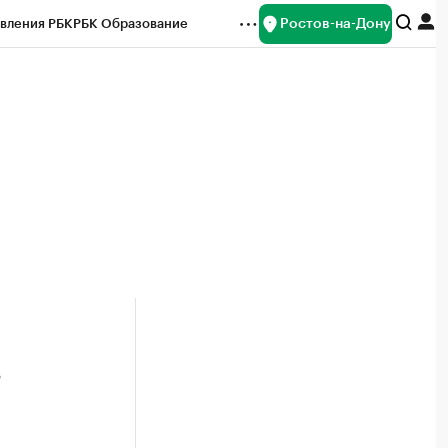
Ростов-на-Дону
вления РБК
РБК Образование
редитные рейтинги
Франшизы
Газета
ок наличной валюты
в