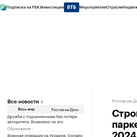
Подписка на РБК
Инвестиции
Мероприятия
Отрасли
Недви
РБК Курсы
РБК Life
Тренды
Визионеры
Национальные проекты
Горо
Спецпроекты СПб
Конференции СПб
Спецпроекты
Проверка конт
Ростов-на-Д
Все новости
Ростов-на-Дону
Весь мир
Стро
Дружба с подчиненными без потери
авторитета. Возможно ли это
парк
Образование
2024
Военная операция на Украине. Онлайн