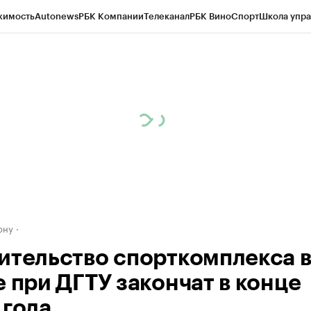
жимость
Autonews
РБК Компании
Телеканал
РБК Вино
Спорт
Школа упра
д
Стиль
Крипто
РБК Бизнес-среда
Дискуссионный клуб
Исследования
К
рагентов
Политика
Экономика
Бизнес
Технологии и медиа
Финансы
Рын
ону
ительство спорткомплекса 
е при ДГТУ закончат в конце
 года