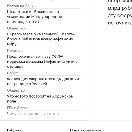
Ростов-на-Дону
млрд рубл
Школьники из России стали
эту сферу
чемпионами Международной
источнико
олимпиады по ИИ
Общество
FT рассказала о «маленькой Спарте»,
бросившей вызов всему нефтяному
миру
Политика
Предложенная во главу ФИФА
норвежка призвала Инфантино уйти в
отставку
Спорт
Финляндия закрыла проходы для дичи
на границе с Россией
Общество
Что нового построят на Ходынском
поле
РБК и Stone
Чему и как сегодня учат топ-
менеджеров: тренды EdTech для
управленцев
Образование
Рубрики
Новости регионов