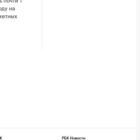
оду на
жетных
К
РБК Новости