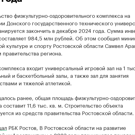
ьство физкультурно-оздоровительного комплекса на
ии Донского государственного технического универс
анируется закончить в декабре 2024 года. Сумма инв
составляет 984,5 млн рублей. Об этом сообщил мини
й культуре и спорту Ростовской области Самвел Ара
 правительства региона.
комплекса входит универсальный игровой зал на 1 тыс
ный и баскетбольный залы, а также зал для занятия
твами и тяжелой атлетикой.
щалось ранее, общая площадь физкультурно-оздорови
 составит 11,6 тыс. кв. м. Строительство объекта
ется из средств правительства Ростовской области.
щал
РБК Ростов, В Ростовской области на развитие
й инфраструктуры в 2023 году планируется привлечь