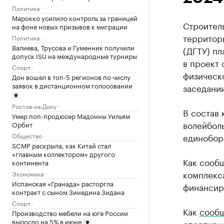
Политика
Марокко усилило контроль за границей
Строител
на фоне новых призывов к миграции
территор
Политика
Валиева, Трусова и Гуменник получили
(ДГТУ) пл
допуск ISU на международные турниры
в проект 
Спорт
физическо
Дон вошел в топ-5 регионов по числу
заявок в дистанционном голосовании
заседании
Ростов-на-Дону
В состав 
Умер поп-продюсер Мадонны Уильям
волейболь
Орбит
Общество
единоборс
SCMP раскрыла, как Китай стал
«главным коллектором» другого
Как сооб
континента
комплекса
Экономика
Испанская «Гранада» расторгла
финансиру
контракт с сыном Зинедина Зидана
Спорт
Как
сооб
Производство мебели на юге России
выросло на 5% в июне
спортивно