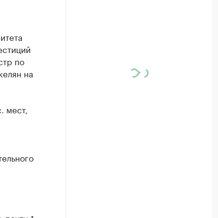
итета
естиций
стр по
келян на
. мест,
тельного
 почти 1