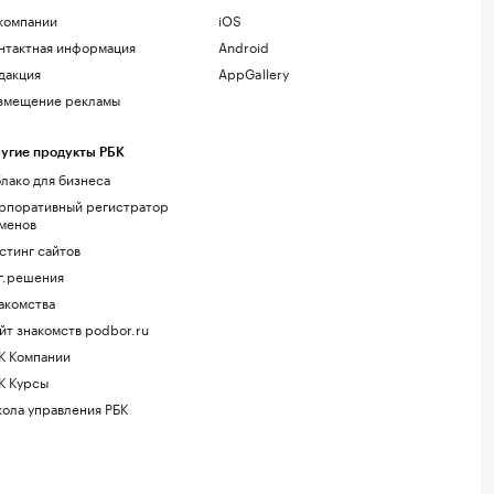
компании
iOS
нтактная информация
Android
дакция
AppGallery
змещение рекламы
угие продукты РБК
лако для бизнеса
рпоративный регистратор
менов
стинг сайтов
г.решения
акомства
йт знакомств podbor.ru
К Компании
К Курсы
ола управления РБК