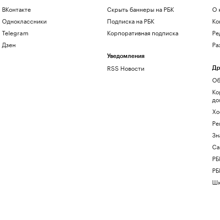
ВКонтакте
Скрыть баннеры на РБК
О 
Одноклассники
Подписка на РБК
Ко
Telegram
Корпоративная подписка
Ре
Дзен
Ра
Уведомления
RSS Новости
Др
Об
Ко
до
Хо
Ре
Зн
Са
РБ
РБ
Шк