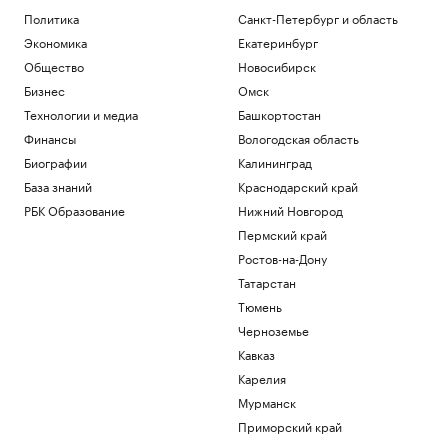
Как металлургия и горная добыча стали
Политика
Санкт-Петербург и область
главными драйверами реального ESG
Экономика
Екатеринбург
Отрасли
Общество
Новосибирск
Как Трамп решил положить конец
«родильному туризму» в США
Бизнес
Омск
Политика
Технологии и медиа
Башкортостан
Ахмату Кадырову присвоили звание
Финансы
Вологодская область
Героя Чеченской Республики
Биографии
Калининград
Общество
База знаний
Краснодарский край
L'Equipe узнала о возможном уходе
Сафонова из ПСЖ летом 2027 года
РБК Образование
Нижний Новгород
Спорт
Пермский край
Иск о снятии «Яблока» с выборов
Ростов-на-Дону
обосновали фото Бони и «вокзалом»
ChatGPT
Татарстан
Политика
Тюмень
Черноземье
Загрузить еще
Кавказ
Карелия
Мурманск
Приморский край