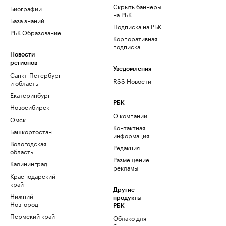
Скрыть баннеры
Биографии
на РБК
База знаний
Подписка на РБК
РБК Образование
Корпоративная
подписка
Новости
регионов
Уведомления
Санкт-Петербург
RSS Новости
и область
Екатеринбург
РБК
Новосибирск
О компании
Омск
Контактная
Башкортостан
информация
Вологодская
Редакция
область
Размещение
Калининград
рекламы
Краснодарский
край
Другие
Нижний
продукты
Новгород
РБК
Пермский край
Облако для
бизнеса