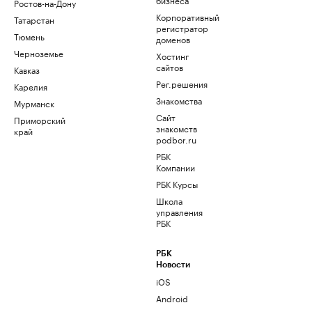
Ростов-на-Дону
Корпоративный
Татарстан
регистратор
Тюмень
доменов
Черноземье
Хостинг
сайтов
Кавказ
Рег.решения
Карелия
Знакомства
Мурманск
Сайт
Приморский
знакомств
край
podbor.ru
РБК
Компании
РБК Курсы
Школа
управления
РБК
РБК
Новости
iOS
Android