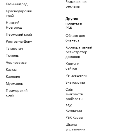
Размещение
Калининград
рекламы
Краснодарский
край
Другие
Нижний
продукты
Новгород
РБК
Пермский край
Облако для
бизнеса
Ростов-на-Дону
Корпоративный
Татарстан
регистратор
Тюмень
доменов
Черноземье
Хостинг
сайтов
Кавказ
Рег.решения
Карелия
Знакомства
Мурманск
Сайт
Приморский
знакомств
край
podbor.ru
РБК
Компании
РБК Курсы
Школа
управления