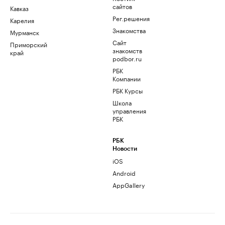
сайтов
Кавказ
Рег.решения
Карелия
Знакомства
Мурманск
Сайт
Приморский
знакомств
край
podbor.ru
РБК
Компании
РБК Курсы
Школа
управления
РБК
РБК
Новости
iOS
Android
AppGallery