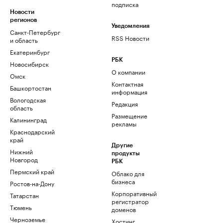
подписка
Новости
регионов
Уведомления
Санкт-Петербург
RSS Новости
и область
Екатеринбург
РБК
Новосибирск
О компании
Омск
Контактная
Башкортостан
информация
Вологодская
Редакция
область
Размещение
Калининград
рекламы
Краснодарский
край
Другие
Нижний
продукты
Новгород
РБК
Пермский край
Облако для
бизнеса
Ростов-на-Дону
Корпоративный
Татарстан
регистратор
Тюмень
доменов
Черноземье
Хостинг