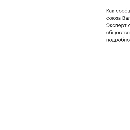
Как
сооб
союза Ва
Эксперт о
обществен
подробно