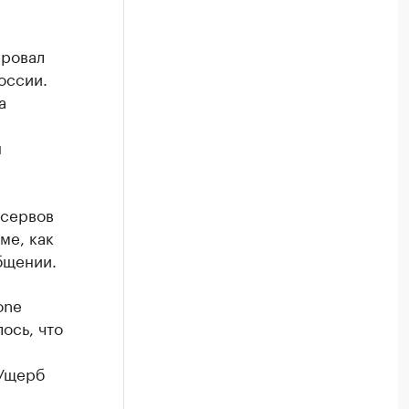
ировал
оссии.
а
н
нсервов
ме, как
бщении.
one
лось, что
 Ущерб