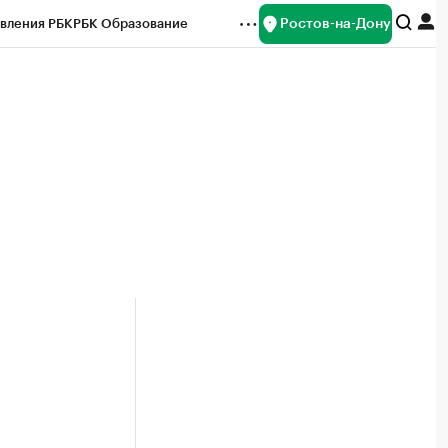
Ростов-на-Дону
вления РБК
РБК Образование
редитные рейтинги
Франшизы
Газета
ок наличной валюты