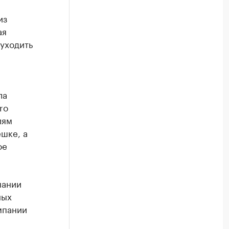
из
ая
 уходить
ла
ro
лям
шке, а
ое
пании
ных
мпании