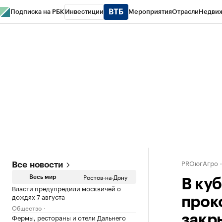
Подписка на РБК
Инвестиции
Мероприятия
Отрасли
Недви
РБК Курсы
РБК Life
Тренды
Визионеры
Национальные проекты
Горо
Спецпроекты СПб
Конференции СПб
Спецпроекты
Проверка конт
PROюгАгро
Все новости
Ростов-на-Дону
Весь мир
В ку
Власти предупредили москвичей о
дождях 7 августа
прок
Общество
Фермы, рестораны и отели Дальнего
закр