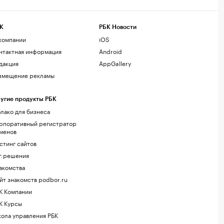
К
РБК Новости
компании
iOS
нтактная информация
Android
дакция
AppGallery
змещение рекламы
угие продукты РБК
лако для бизнеса
рпоративный регистратор
менов
стинг сайтов
г.решения
акомства
йт знакомств podbor.ru
К Компании
К Курсы
ола управления РБК