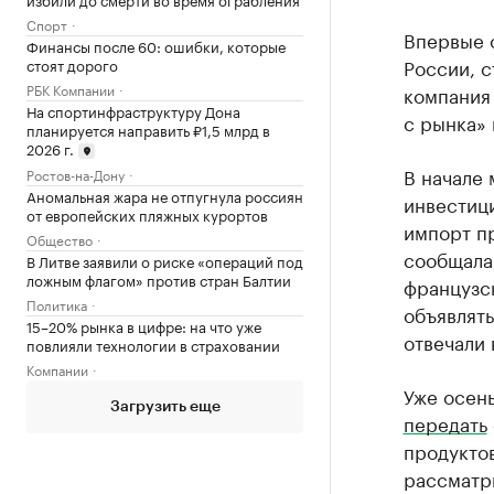
Спорт
Впервые о
Финансы после 60: ошибки, которые
России, с
стоят дорого
РБК Компании
компания 
На спортинфраструктуру Дона
с рынка» 
планируется направить ₽1,5 млрд в
2026 г.
В начале
Ростов-на-Дону
Аномальная жара не отпугнула россиян
инвестици
от европейских пляжных курортов
импорт пр
Общество
сообщала
В Литве заявили о риске «операций под
ложным флагом» против стран Балтии
французск
Политика
объявлять
15–20% рынка в цифре: на что уже
отвечали 
повлияли технологии в страховании
Компании
Уже осен
Загрузить еще
передать
продуктов
рассматр