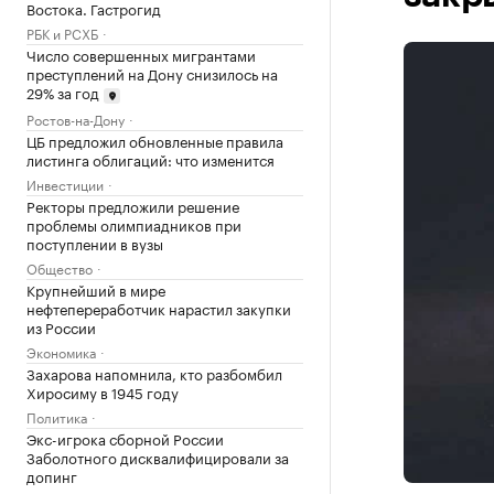
Востока. Гастрогид
РБК и РСХБ
Число совершенных мигрантами
преступлений на Дону снизилось на
29% за год
Ростов-на-Дону
ЦБ предложил обновленные правила
листинга облигаций: что изменится
Инвестиции
Ректоры предложили решение
проблемы олимпиадников при
поступлении в вузы
Общество
Крупнейший в мире
нефтепереработчик нарастил закупки
из России
Экономика
Захарова напомнила, кто разбомбил
Хиросиму в 1945 году
Политика
Экс-игрока сборной России
Заболотного дисквалифицировали за
допинг