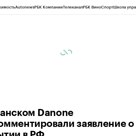
жимость
Autonews
РБК Компании
Телеканал
РБК Вино
Спорт
Школа упра
д
Стиль
Крипто
РБК Бизнес-среда
Дискуссионный клуб
Исследования
К
рагентов
Политика
Экономика
Бизнес
Технологии и медиа
Финансы
Рын
банском Danone
омментировали заявление о
ытии в РФ