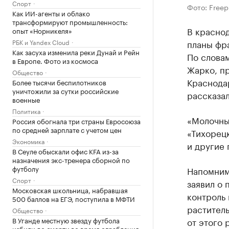
Спорт
Фото: Freep
Как ИИ-агенты и облако
трансформируют промышленность:
В красно
опыт «Норникеля»
РБК и Yandex Cloud
планы фра
Как засуха изменила реки Дунай и Рейн
По слова
в Европе. Фото из космоса
Жарко, п
Общество
Краснода
Более тысячи беспилотников
уничтожили за сутки российские
рассказал
военные
Политика
«Молочны
Россия обогнала три страны Евросоюза
по средней зарплате с учетом цен
«Тихорец
Экономика
и другие 
В Сеуле обыскали офис KFA из-за
назначения экс-тренера сборной по
футболу
Напомним
Спорт
заявил о 
Московская школьница, набравшая
контроль
500 баллов на ЕГЭ, поступила в МФТИ
растител
Общество
В Уганде местную звезду футбола
от этого 
избили до смерти во время ограбления