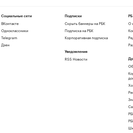
Социальные сети
Подписки
РБ
ВКонтакте
Скрыть баннеры на РБК
О 
Одноклассники
Подписка на РБК
Ко
Telegram
Корпоративная подписка
Ре
Дзен
Ра
Уведомления
RSS Новости
Др
Об
Ко
до
Хо
Ре
Зн
Са
РБ
РБ
Шк