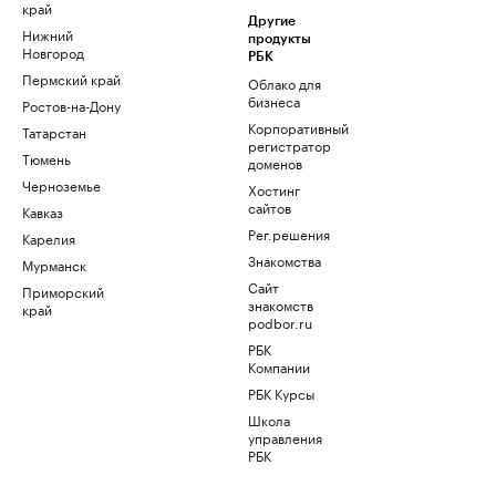
край
Другие
Нижний
продукты
Новгород
РБК
Пермский край
Облако для
бизнеса
Ростов-на-Дону
Корпоративный
Татарстан
регистратор
Тюмень
доменов
Черноземье
Хостинг
сайтов
Кавказ
Рег.решения
Карелия
Знакомства
Мурманск
Сайт
Приморский
знакомств
край
podbor.ru
РБК
Компании
РБК Курсы
Школа
управления
РБК