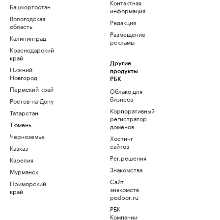
Контактная
Башкортостан
информация
Вологодская
Редакция
область
Размещение
Калининград
рекламы
Краснодарский
край
Другие
Нижний
продукты
Новгород
РБК
Пермский край
Облако для
бизнеса
Ростов-на-Дону
Корпоративный
Татарстан
регистратор
Тюмень
доменов
Черноземье
Хостинг
сайтов
Кавказ
Рег.решения
Карелия
Знакомства
Мурманск
Сайт
Приморский
знакомств
край
podbor.ru
РБК
Компании