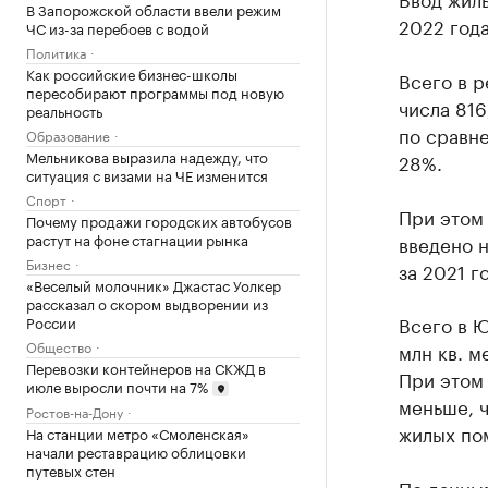
В Запорожской области ввели режим
2022 года
ЧС из-за перебоев с водой
Политика
Как российские бизнес-школы
Всего в р
пересобирают программы под новую
числа 816
реальность
по сравн
Образование
Мельникова выразила надежду, что
28%.
ситуация с визами на ЧЕ изменится
Спорт
При этом
Почему продажи городских автобусов
растут на фоне стагнации рынка
введено н
Бизнес
за 2021 го
«Веселый молочник» Джастас Уолкер
рассказал о скором выдворении из
Всего в Ю
России
Общество
млн кв. м
Перевозки контейнеров на СКЖД в
При этом 
июле выросли почти на 7%
меньше, ч
Ростов-на-Дону
жилых по
На станции метро «Смоленская»
начали реставрацию облицовки
путевых стен
По данны