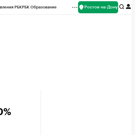
Ростов-на-Дону
вления РБК
РБК Образование
редитные рейтинги
Франшизы
Газета
ок наличной валюты
20%