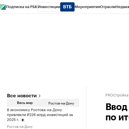
Подписка на РБК
Инвестиции
Мероприятия
Отрасли
Недви
РБК Курсы
РБК Life
Тренды
Визионеры
Национальные проекты
Горо
Спецпроекты СПб
Конференции СПб
Спецпроекты
Проверка конт
PROСтройка
Все новости
Ростов-на-Дону
Весь мир
Ввод
В экономику Ростова-на-Дону
привлекли ₽226 млрд инвестиций за
по и
2025 г.
Ростов-на-Дону