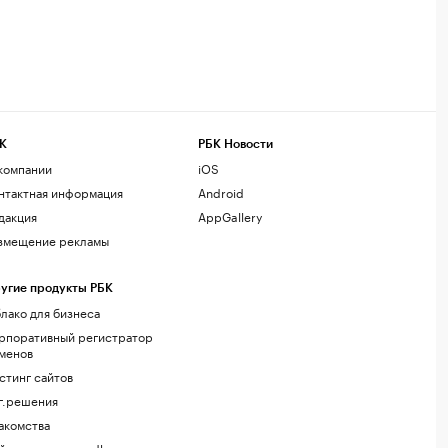
К
РБК Новости
компании
iOS
нтактная информация
Android
дакция
AppGallery
змещение рекламы
угие продукты РБК
лако для бизнеса
рпоративный регистратор
менов
стинг сайтов
г.решения
акомства
йт знакомств podbor.ru