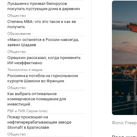
Лукашенко призвал белорусов
покупать пустующие дома в деревнях
Общество
Степень MBA: что это такое и как ее
получить
Образование
«Макс» останется в России навсегда,
заявил Шадаев
Общество
Орешкин рассказал, когда применять
ИИ неэффективно
Технологии и медиа
Россиянка погибла на горнолыжном
курорте Шамони во Франции
Общество
Как выбрать оптимальное
коммерческое помещение для
инвестиций
РБК и ПИК Серия плюс
Пожар произошел на
нефтеперерабатывающем заводе
Фото: Freep
Slovnaft в Братиславе
Общество
Ввод жиль