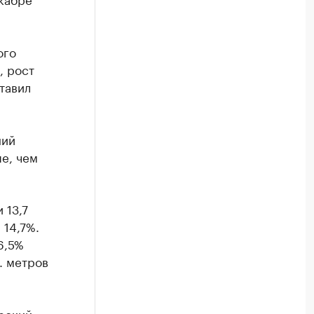
ого
, рост
тавил
ний
е, чем
 13,7
 14,7%.
6,5%
. метров
рский