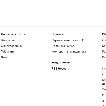
Социальные сети
Подписки
РБ
ВКонтакте
Скрыть баннеры на РБК
О 
Одноклассники
Подписка на РБК
Ко
Telegram
Корпоративная подписка
Ре
Дзен
Ра
Уведомления
RSS Новости
Др
Об
Ко
до
Хо
Ре
Зн
Са