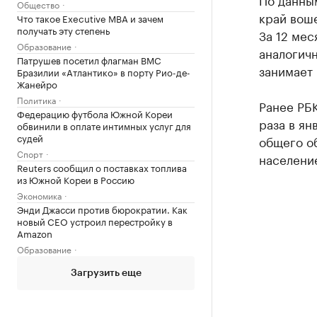
Общество
край воше
Что такое Executive MBA и зачем
получать эту степень
За 12 мес
Образование
аналогич
Патрушев посетил флагман ВМС
занимает 
Бразилии «Атлантико» в порту Рио-де-
Жанейро
Политика
Ранее РБ
Федерацию футбола Южной Кореи
раза в ян
обвинили в оплате интимных услуг для
судей
общего об
Спорт
населени
Reuters сообщил о поставках топлива
из Южной Кореи в Россию
Экономика
Энди Джасси против бюрократии. Как
новый CEO устроил перестройку в
Amazon
Образование
Загрузить еще