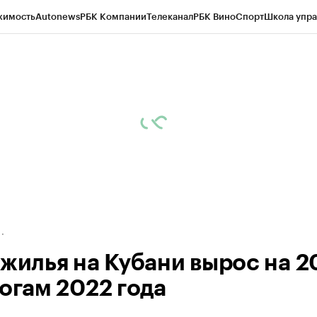
жимость
Autonews
РБК Компании
Телеканал
РБК Вино
Спорт
Школа упра
д
Стиль
Крипто
РБК Бизнес-среда
Дискуссионный клуб
Исследования
К
рагентов
Политика
Экономика
Бизнес
Технологии и медиа
Финансы
Рын
 жилья на Кубани вырос на 
тогам 2022 года