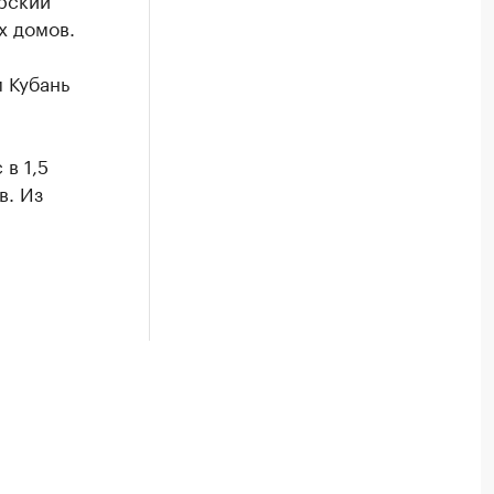
х домов.
 Кубань
 в 1,5
в. Из