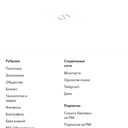
Рубрики
Социальные
сети
Политика
ВКонтакте
Экономика
Одноклассники
Общество
Telegram
Бизнес
Дзен
Технологии и
медиа
Финансы
Подписки
Скрыть баннеры
Биографии
на РБК
База знаний
Подписка на РБК
РБК Образование