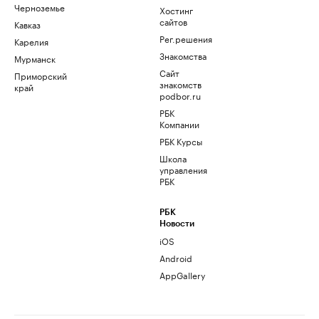
Черноземье
Хостинг
сайтов
Кавказ
Рег.решения
Карелия
Знакомства
Мурманск
Сайт
Приморский
знакомств
край
podbor.ru
РБК
Компании
РБК Курсы
Школа
управления
РБК
РБК
Новости
iOS
Android
AppGallery