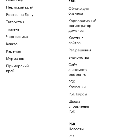
РБК
Пермский край
Облако для
бизнеса
Ростов-на-Дону
Корпоративный
Татарстан
регистратор
Тюмень
доменов
Черноземье
Хостинг
сайтов
Кавказ
Рег.решения
Карелия
Знакомства
Мурманск
Сайт
Приморский
знакомств
край
podbor.ru
РБК
Компании
РБК Курсы
Школа
управления
РБК
РБК
Новости
iOS