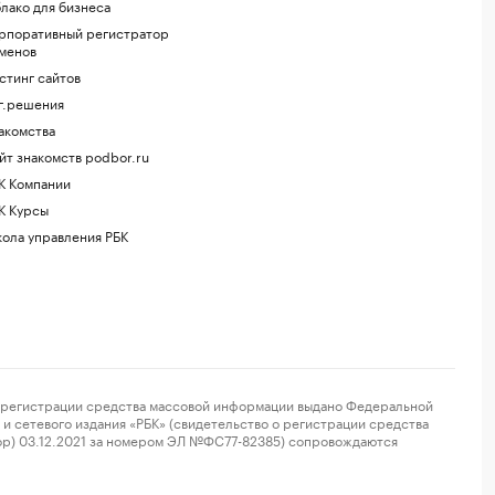
лако для бизнеса
рпоративный регистратор
менов
стинг сайтов
г.решения
акомства
йт знакомств podbor.ru
К Компании
К Курсы
ола управления РБК
регистрации средства массовой информации выдано Федеральной
и сетевого издания «РБК» (свидетельство о регистрации средства
ор) 03.12.2021 за номером ЭЛ №ФС77-82385) сопровождаются