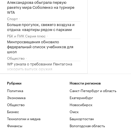
Александрова обыграла первую
ракетку мира Соболенко на турнире
WTA
Спорт
Больше прогулок, свежего воздуха и
отдыха: квартиры рядом с парками
РБК и ПИК Серия плюс
Минпросвещения обновило
федеральный список учебников для
школ
Общество
WP узнала о требовании Пентагона
ускорить выпуск оружия
Политика
РБК ТВ Юг: ввод жилья в Ростовской
Рубрики
Новости регионов
области вырастет в 2026 г.
Политика
Санкт-Петербург и область
Ростов-на-Дону
Экономика
Екатеринбург
Что известно об атаках БПЛА на
регионы России. Главное к 9 августа
Общество
Новосибирск
Политика
Бизнес
Омск
Около 30 БПЛА сбили в Таганроге и
Технологии и медиа
Башкортостан
восьми районах Ростовской области
Финансы
Вологодская область
Ростов-на-Дону