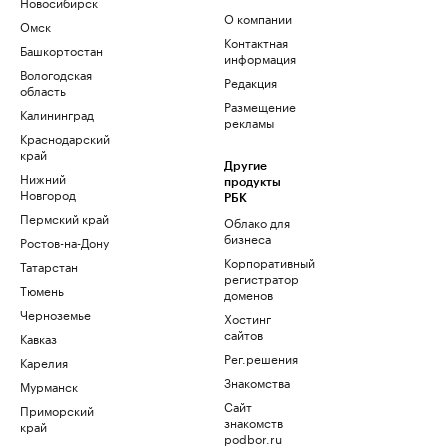
Новосибирск
О компании
Омск
Контактная
Башкортостан
информация
Вологодская
Редакция
область
Размещение
Калининград
рекламы
Краснодарский
край
Другие
Нижний
продукты
Новгород
РБК
Пермский край
Облако для
бизнеса
Ростов-на-Дону
Корпоративный
Татарстан
регистратор
Тюмень
доменов
Черноземье
Хостинг
сайтов
Кавказ
Рег.решения
Карелия
Знакомства
Мурманск
Сайт
Приморский
знакомств
край
podbor.ru