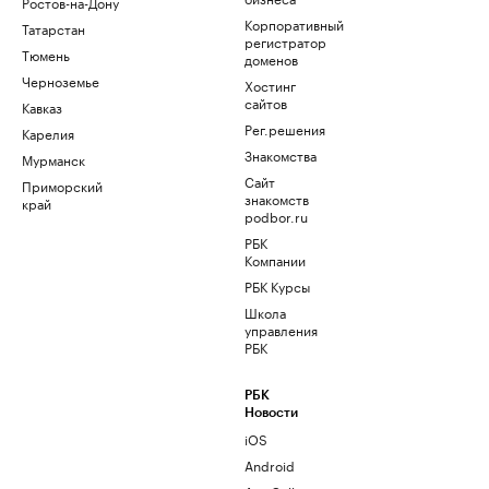
Ростов-на-Дону
Корпоративный
Татарстан
регистратор
Тюмень
доменов
Черноземье
Хостинг
сайтов
Кавказ
Рег.решения
Карелия
Знакомства
Мурманск
Сайт
Приморский
знакомств
край
podbor.ru
РБК
Компании
РБК Курсы
Школа
управления
РБК
РБК
Новости
iOS
Android