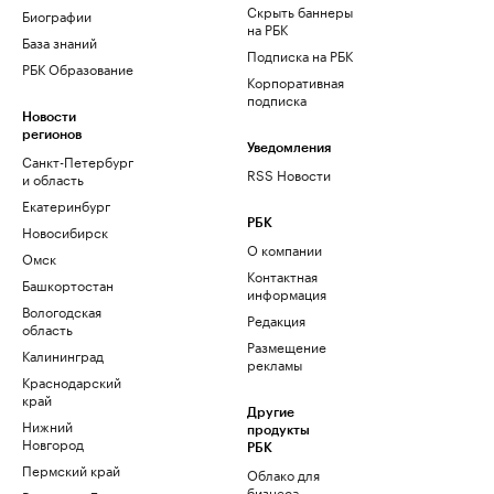
Скрыть баннеры
Биографии
на РБК
База знаний
Подписка на РБК
РБК Образование
Корпоративная
подписка
Новости
регионов
Уведомления
Санкт-Петербург
RSS Новости
и область
Екатеринбург
РБК
Новосибирск
О компании
Омск
Контактная
Башкортостан
информация
Вологодская
Редакция
область
Размещение
Калининград
рекламы
Краснодарский
край
Другие
Нижний
продукты
Новгород
РБК
Пермский край
Облако для
бизнеса