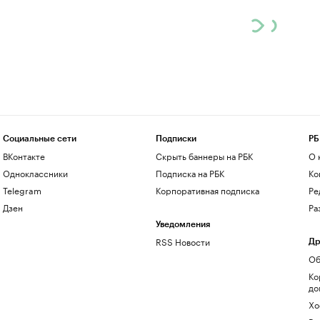
Социальные сети
Подписки
РБ
ВКонтакте
Скрыть баннеры на РБК
О 
Одноклассники
Подписка на РБК
Ко
Telegram
Корпоративная подписка
Ре
Дзен
Ра
Уведомления
RSS Новости
Др
Об
Ко
до
Хо