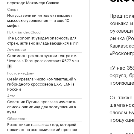
переходе Мохамеда Салаха
Спорт
Предприя
Искусственный интеллект вызовет
массовые увольнения — и еще 10
коньяка 
мифов
руководи
РБК и Yandex Cloud
рынка (Р
The Economist увидел опасность для
стран, активно вкладывающихся в ИИ
Кавказск
Экономика
«Росконг
Стоимость реконструкции театра им.
Чехова в Таганроге составит ₽577 млн
«У нас 35
Ростов-на-Дону
округа, 
Geely урезала число комплектаций у
произошел
гибридного кроссовера EX-5 EM-i в
России
Авто
Он также 
Советник Путина призвала изменить
шампанско
список олимпиад для поступления в
словам Б
вузы
Общество
продукции
Решетников назвал фактор, который
повлияет на экономический прогноз