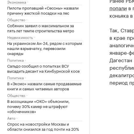
Ранее РБК
Экономика
попали
в 
Пилоты пропавшей «Сессны» назвали
причину жесткой посадки на лес
коньяка в
Общество
Собянин заявил о максимальном за
Так, Став
пять лет темпе строительства метро
в крае пр
Недвижимость
На украинском Ан-24, рядом с которым
аналогичн
нашли взрывчатку, перевозили
январе-фе
снаряды
Дагестан 
Политика
Сальдо сообщил о попытках ВСУ
республик
высадить десант на Кинбурнской косе
декалитро
Политика
период пр
В «Эксмо» назвали самые продаваемые
книги и самых читаемых авторов
Общество
В ассоциации «ОКО» объяснили,
почему 30% камер не штрафуют
«обочечников»
Авто
Спрос на новостройки Москвы и
области снизился за год почти на 20%