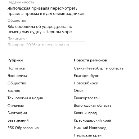
Недвижимость
Ямпольская призвала пересмотреть
правила приема в вузы олимпиадников
Общество
Bild сообщила об ударе дрона по
немецкому судну в Черном море
Политика
Локарно-2026: что показали на
открытии фестиваля авторского кино
Стиль
Рубрики
Новости регионов
Зачем малому и среднему бизнесу
облигации и что важно знать о бирже
Политика
Санкт-Петербург и область
РБК и МСП Банк
Экономика
Екатеринбург
Штрафы бизнесу Дона за незаконный
Общество
Новосибирск
найм мигрантов выросли вдвое в 2026
Бизнес
Омск
г.
Технологии и медиа
Башкортостан
Ростов-на-Дону
Финансы
Вологодская область
Загрузить еще
Биографии
Калининград
База знаний
Краснодарский край
РБК Образование
Нижний Новгород
Пермский край