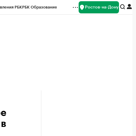
Ростов-на-Дону
вления РБК
РБК Образование
редитные рейтинги
Франшизы
Газета
ок наличной валюты
ее
 в