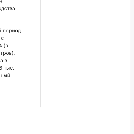
н
одства
й период
 с
 (в
тров).
а в
6 тыс.
чный