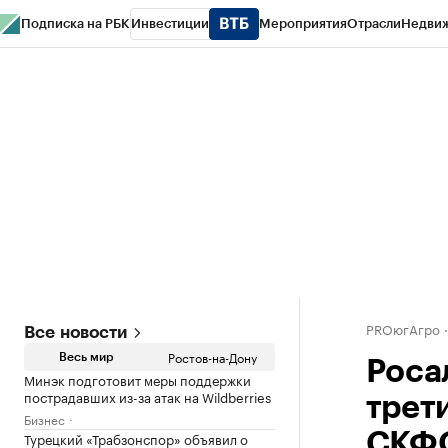
Подписка на РБК
Инвестиции
Мероприятия
Отрасли
Недви
РБК Курсы
РБК Life
Тренды
Визионеры
Национальные проекты
Горо
Спецпроекты СПб
Конференции СПб
Спецпроекты
Проверка конт
PROюгАгро
Все новости
Ростов-на-Дону
Весь мир
Роса
Минэк подготовит меры поддержки
пострадавших из-за атак на Wildberries
трет
Бизнес
Турецкий «Трабзонспор» объявил о
СКФ