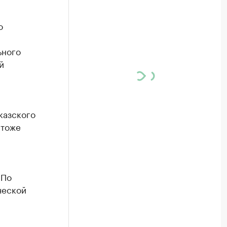
о
ьного
й
казского
 тоже
 По
ческой