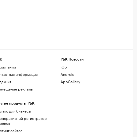
К
РБК Новости
компании
iOS
нтактная информация
Android
дакция
AppGallery
змещение рекламы
угие продукты РБК
лако для бизнеса
рпоративный регистратор
менов
стинг сайтов