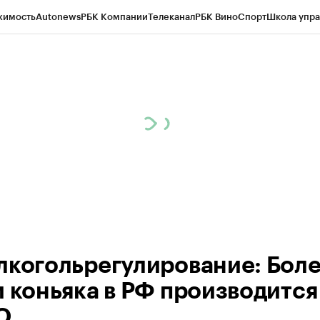
жимость
Autonews
РБК Компании
Телеканал
РБК Вино
Спорт
Школа упра
д
Стиль
Крипто
РБК Бизнес-среда
Дискуссионный клуб
Исследования
К
рагентов
Политика
Экономика
Бизнес
Технологии и медиа
Финансы
Рын
лкогольрегулирование: Бол
и коньяка в РФ производится
О