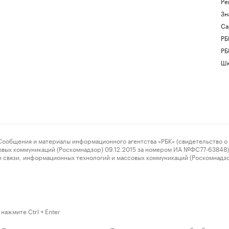
Ре
Зн
Са
РБ
РБ
Шк
ения и материалы информационного агентства «РБК» (свидетельство о 
овых коммуникаций (Роскомнадзор) 09.12.2015 за номером ИА №ФС77-63848) 
 связи, информационных технологий и массовых коммуникаций (Роскомнадз
нажмите Ctrl + Enter