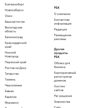
Екатеринбург
РБК
Новосибирск
О компании
Омск
Контактная
Башкортостан
информация
Вологодская
Редакция
область
Размещение
Калининград
рекламы
Краснодарский
край
Другие
Нижний
продукты
Новгород
РБК
Пермский край
Облако для
бизнеса
Ростов-на-Дону
Корпоративный
Татарстан
регистратор
Тюмень
доменов
Черноземье
Хостинг
сайтов
Кавказ
Рег.решения
Карелия
Знакомства
Мурманск
Сайт
Приморский