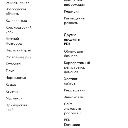
Башкортостан
информация
Вологодская
Редакция
область
Размещение
Калининград
рекламы
Краснодарский
край
Другие
Нижний
продукты
Новгород
РБК
Пермский край
Облако для
бизнеса
Ростов-на-Дону
Корпоративный
Татарстан
регистратор
Тюмень
доменов
Черноземье
Хостинг
сайтов
Кавказ
Рег.решения
Карелия
Знакомства
Мурманск
Сайт
Приморский
знакомств
край
podbor.ru
РБК
Компании