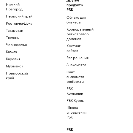
Другие
Нижний
продукты
Новгород
РБК
Пермский край
Облако для
бизнеса
Ростов-на-Дону
Корпоративный
Татарстан
регистратор
Тюмень
доменов
Черноземье
Хостинг
сайтов
Кавказ
Рег.решения
Карелия
Знакомства
Мурманск
Сайт
Приморский
знакомств
край
podbor.ru
РБК
Компании
РБК Курсы
Школа
управления
РБК
РБК