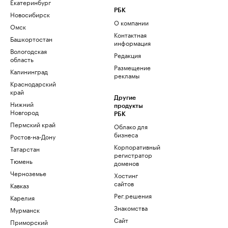
Екатеринбург
РБК
Новосибирск
О компании
Омск
Контактная
Башкортостан
информация
Вологодская
Редакция
область
Размещение
Калининград
рекламы
Краснодарский
край
Другие
Нижний
продукты
Новгород
РБК
Пермский край
Облако для
бизнеса
Ростов-на-Дону
Корпоративный
Татарстан
регистратор
Тюмень
доменов
Черноземье
Хостинг
сайтов
Кавказ
Рег.решения
Карелия
Знакомства
Мурманск
Сайт
Приморский
знакомств