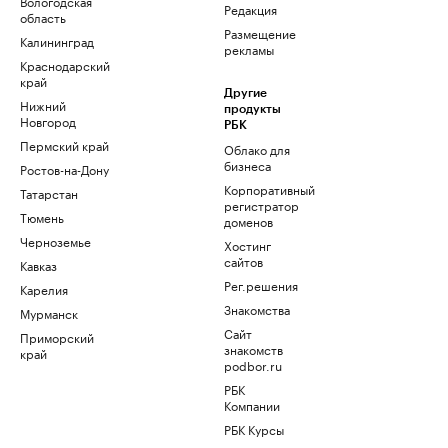
Вологодская
Редакция
область
Размещение
Калининград
рекламы
Краснодарский
край
Другие
Нижний
продукты
Новгород
РБК
Пермский край
Облако для
бизнеса
Ростов-на-Дону
Корпоративный
Татарстан
регистратор
Тюмень
доменов
Черноземье
Хостинг
сайтов
Кавказ
Рег.решения
Карелия
Знакомства
Мурманск
Сайт
Приморский
знакомств
край
podbor.ru
РБК
Компании
РБК Курсы