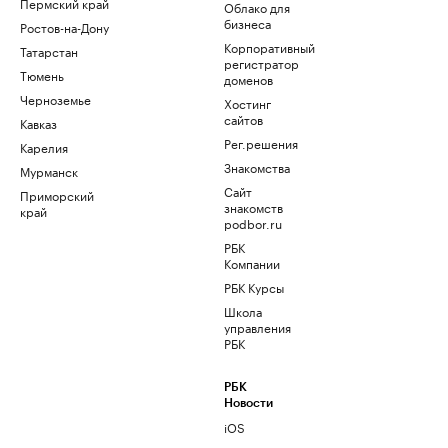
Пермский край
Облако для
бизнеса
Ростов-на-Дону
Корпоративный
Татарстан
регистратор
Тюмень
доменов
Черноземье
Хостинг
сайтов
Кавказ
Рег.решения
Карелия
Знакомства
Мурманск
Сайт
Приморский
знакомств
край
podbor.ru
РБК
Компании
РБК Курсы
Школа
управления
РБК
РБК
Новости
iOS