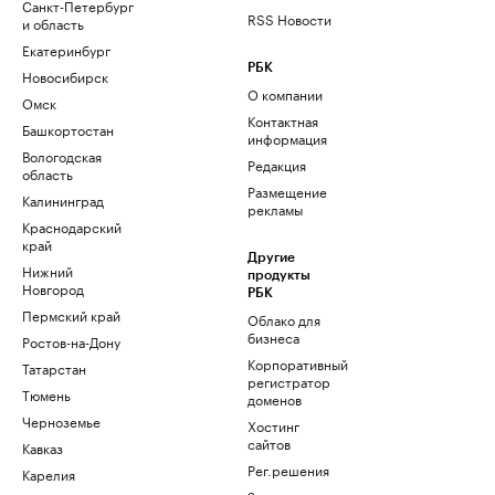
Санкт-Петербург
RSS Новости
и область
Екатеринбург
РБК
Новосибирск
О компании
Омск
Контактная
Башкортостан
информация
Вологодская
Редакция
область
Размещение
Калининград
рекламы
Краснодарский
край
Другие
Нижний
продукты
Новгород
РБК
Пермский край
Облако для
бизнеса
Ростов-на-Дону
Корпоративный
Татарстан
регистратор
Тюмень
доменов
Черноземье
Хостинг
сайтов
Кавказ
Рег.решения
Карелия