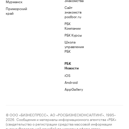
Знакомства
Мурманск
Сайт
Приморский
знакомств
край
podbor.ru
РБК
Компании
РБК Курсы
Школа
управления
РБК
РБК
Новости
iOS
Android
AppGallery
© ООО «БИЗНЕСПРЕСС», АО «РОСБИЗНЕСКОНСАЛТИНГ», 1995–
2026. Сообщения и материалы информационного агентства «РБК»
(свидетельство о регистрации средства массовой информации
выдано Федеральной службой по надзору в сфере связи,