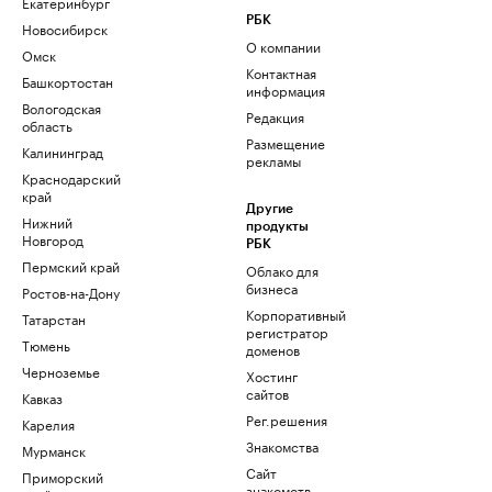
Екатеринбург
РБК
Новосибирск
О компании
Омск
Контактная
Башкортостан
информация
Вологодская
Редакция
область
Размещение
Калининград
рекламы
Краснодарский
край
Другие
Нижний
продукты
Новгород
РБК
Пермский край
Облако для
бизнеса
Ростов-на-Дону
Корпоративный
Татарстан
регистратор
Тюмень
доменов
Черноземье
Хостинг
сайтов
Кавказ
Рег.решения
Карелия
Знакомства
Мурманск
Сайт
Приморский
знакомств