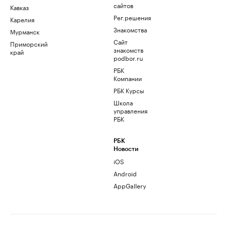
сайтов
Кавказ
Рег.решения
Карелия
Знакомства
Мурманск
Сайт
Приморский
знакомств
край
podbor.ru
РБК
Компании
РБК Курсы
Школа
управления
РБК
РБК
Новости
iOS
Android
AppGallery