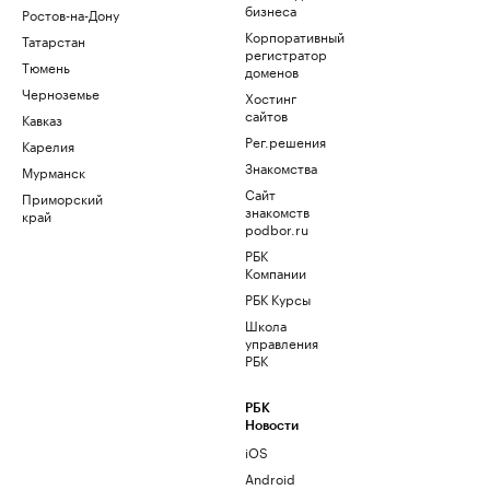
бизнеса
Ростов-на-Дону
Корпоративный
Татарстан
регистратор
Тюмень
доменов
Черноземье
Хостинг
сайтов
Кавказ
Рег.решения
Карелия
Знакомства
Мурманск
Сайт
Приморский
знакомств
край
podbor.ru
РБК
Компании
РБК Курсы
Школа
управления
РБК
РБК
Новости
iOS
Android