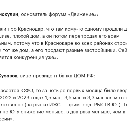
, основатель форума «Движение»:
искулин
ли про Краснодар, что там кому-то одному продали 
изе, плохой дом, а он потом перепродал его всем
ьным, потому что в Краснодаре во всех районах стро
и тот же дом, а его продают разные застройщики. Се
яется конкуренция уже».
, вице-президент банка ДОМ.РФ:
Кузавов
касается ЮФО, то за четыре первых месяца было вве
2022 и 2023 годах 1,5 млн, 3,5 млн и 3,3 млн кв. метр
етственно (на рынке ИЖС — прим. ред. РБК ТВ Юг). Т
 по Югу снижение меньше, в два раза меньше, чем в
ссии».