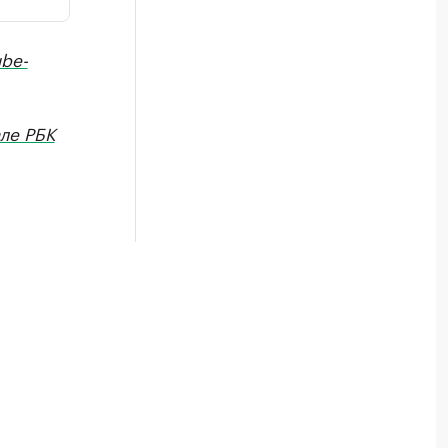
be-
але РБК