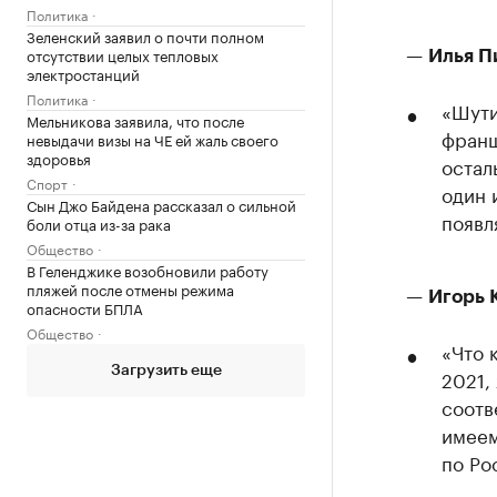
Политика
Зеленский заявил о почти полном
—
отсутствии целых тепловых
Илья П
электростанций
Политика
«Шути
Мельникова заявила, что после
франш
невыдачи визы на ЧЕ ей жаль своего
здоровья
остал
Спорт
один 
Сын Джо Байдена рассказал о сильной
появл
боли отца из-за рака
Общество
В Геленджике возобновили работу
пляжей после отмены режима
—
Игорь 
опасности БПЛА
Общество
«Что 
Загрузить еще
2021, 
соотв
имеем
по Ро