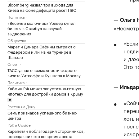
Bloomberg назвал три выхода для
Киева на фоне дефицита ракет ПВО
Политика
—
Ольга 
«Веселый молочник» Уолкер купил
«Неометр
билеты в Стамбул на случай
выдворения
Общество
«Если
Марат и Динара Сафины сыграют с
недви
Федерером и Ли На на турнире в
Шанхае
и даж
Спорт
Это п
ТАСС узнал о возможности скорого
визита Уиткоффа и Кушнера в Москву
Политика
—
Ильдар
Кабмин РФ может запустить льготную
ипотеку для достройки домов в Крыму
«Сейч
Ростов-на-Дону
переш
Семь признаков успешного бизнес-
хоть 
центра
РБК и Upside
после
Карапетян поблагодарил сторонников,
исчер
посещавших его во время ареста