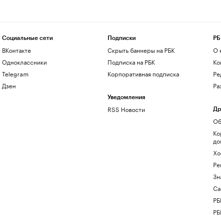
Социальные сети
Подписки
РБ
ВКонтакте
Скрыть баннеры на РБК
О 
Одноклассники
Подписка на РБК
Ко
Telegram
Корпоративная подписка
Ре
Дзен
Ра
Уведомления
RSS Новости
Др
Об
Ко
до
Хо
Ре
Зн
Са
РБ
РБ