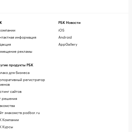
К
РБК Новости
компании
iOS
нтактная информация
Android
дакция
AppGallery
змещение рекламы
угие продукты РБК
лако для бизнеса
рпоративный регистратор
менов
стинг сайтов
г.решения
акомства
йт знакомств podbor.ru
К Компании
К Курсы