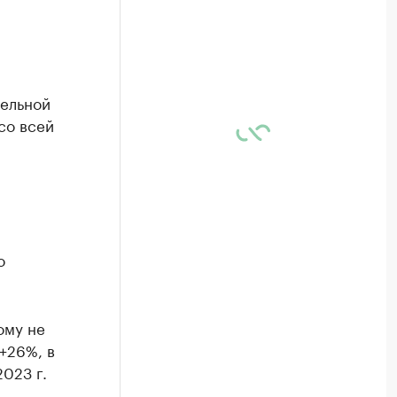
тельной
со всей
о
ому не
+26%, в
2023 г.