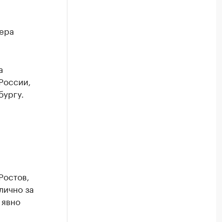
ера
а
России,
бургу.
Ростов,
лично за
 явно