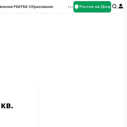
Ростов-на-Дону
вления РБК
РБК Образование
редитные рейтинги
Франшизы
Газета
ок наличной валюты
кв.