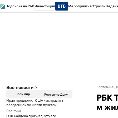
Подписка на РБК
Инвестиции
Мероприятия
Отрасли
Недви
РБК Курсы
РБК Life
Тренды
Визионеры
Национальные проекты
Горо
Спецпроекты СПб
Конференции СПб
Спецпроекты
Проверка конт
Ростов-на-Д
Все новости
Ростов-на-Дону
Весь мир
РБК 
Иран предложил США «исправить
поведение» по шести пунктам
м жил
Политика
Сын Байдена признал, что его