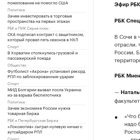
помилование не помогло США
Эфир РБК
Политика
Зачем инвестировать в торговые
пространства на первых этажах
РБК Спец
РБК и ПИК Серия плюс
СКА подписал контракт с защитником,
В Сочи в
который провел пять сезонов в НХЛ
отрасли. 
Спорт
России. Б
В Хорватии столкнулись грузовой и
пассажирский поезда
территори
Общество
Футболист «Акрона» установил рекорд
РПЛ по заблокированным ударам
РБК Мнен
Спорт
МИД Болгарии вызвал посла Украины
—
Наталь
из-за взрыва беспилотника
факультет
Политика
Зачем экономике России нужна
товарная биржа
«Что 
РБК и Петербургская Биржа
надо 
«Локомотив» сыграл нулевую ничью с
Росто
аутсайдером РПЛ
— при
Спорт