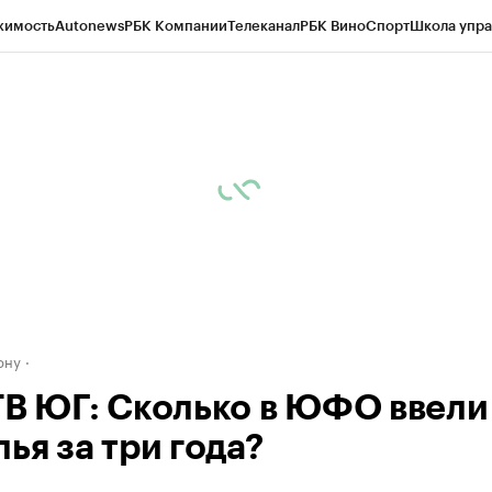
жимость
Autonews
РБК Компании
Телеканал
РБК Вино
Спорт
Школа упра
д
Стиль
Крипто
РБК Бизнес-среда
Дискуссионный клуб
Исследования
К
рагентов
Политика
Экономика
Бизнес
Технологии и медиа
Финансы
Рын
ону
ТВ ЮГ: Сколько в ЮФО ввели 
ья за три года?