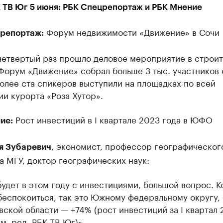
 ТВ Юг 5 июня: РБК Спецрепортаж и РБК Мнение
Форум недвижимости «Движение» в Сочи
репортаж:
 четвертый раз прошло деловое мероприятие в строи
Форум «Движение» собрал больше 3 тыс. участников 
олее ста спикеров выступили на площадках по всей
и курорта «Роза Хутор».
Рост инвестиций в I квартале 2023 года в ЮФО
ие:
, экономист, профессор географическог
я Зубаревич
а МГУ, доктор географических наук:
будет в этом году с инвестициями, большой вопрос. К
беспокоиться, так это Южному федеральному округу, 
вской области — +74% (рост инвестиций за I квартал 
м. ред. РБК ТВ Юг)».