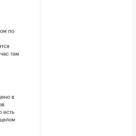
дом по
ится
йчас там
дено в
ов
о есть
 целом