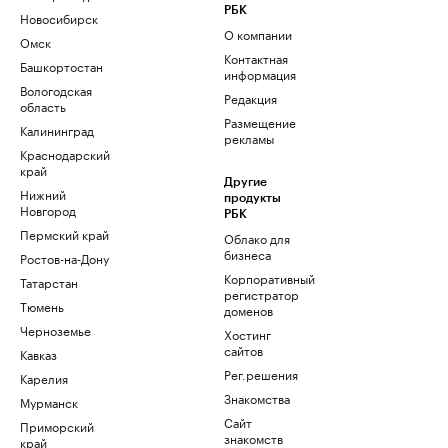
РБК
Новосибирск
О компании
Омск
Контактная
Башкортостан
информация
Вологодская
Редакция
область
Размещение
Калининград
рекламы
Краснодарский
край
Другие
Нижний
продукты
Новгород
РБК
Пермский край
Облако для
бизнеса
Ростов-на-Дону
Корпоративный
Татарстан
регистратор
Тюмень
доменов
Черноземье
Хостинг
сайтов
Кавказ
Рег.решения
Карелия
Знакомства
Мурманск
Сайт
Приморский
знакомств
край