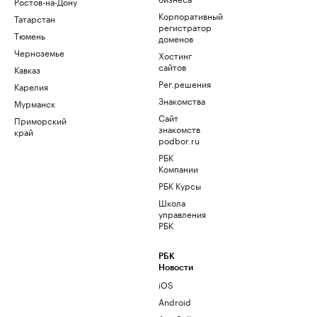
Ростов-на-Дону
Корпоративный
Татарстан
регистратор
Тюмень
доменов
Черноземье
Хостинг
сайтов
Кавказ
Рег.решения
Карелия
Знакомства
Мурманск
Сайт
Приморский
знакомств
край
podbor.ru
РБК
Компании
РБК Курсы
Школа
управления
РБК
РБК
Новости
iOS
Android