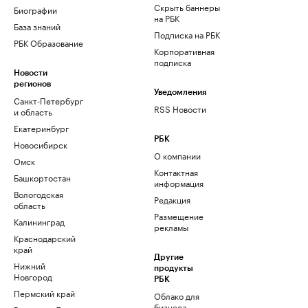
Скрыть баннеры
Биографии
на РБК
База знаний
Подписка на РБК
РБК Образование
Корпоративная
подписка
Новости
регионов
Уведомления
Санкт-Петербург
RSS Новости
и область
Екатеринбург
РБК
Новосибирск
О компании
Омск
Контактная
Башкортостан
информация
Вологодская
Редакция
область
Размещение
Калининград
рекламы
Краснодарский
край
Другие
Нижний
продукты
Новгород
РБК
Пермский край
Облако для
бизнеса