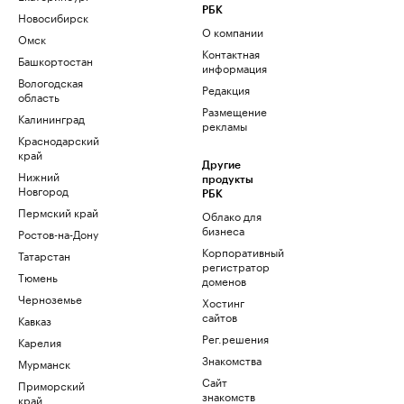
РБК
Новосибирск
О компании
Омск
Контактная
Башкортостан
информация
Вологодская
Редакция
область
Размещение
Калининград
рекламы
Краснодарский
край
Другие
Нижний
продукты
Новгород
РБК
Пермский край
Облако для
бизнеса
Ростов-на-Дону
Корпоративный
Татарстан
регистратор
Тюмень
доменов
Черноземье
Хостинг
сайтов
Кавказ
Рег.решения
Карелия
Знакомства
Мурманск
Сайт
Приморский
знакомств
край