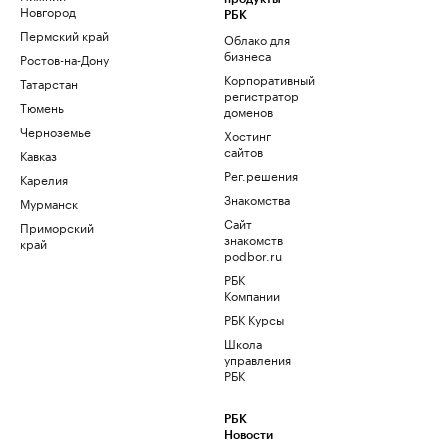
Новгород
РБК
Пермский край
Облако для
бизнеса
Ростов-на-Дону
Корпоративный
Татарстан
регистратор
Тюмень
доменов
Черноземье
Хостинг
сайтов
Кавказ
Рег.решения
Карелия
Знакомства
Мурманск
Сайт
Приморский
знакомств
край
podbor.ru
РБК
Компании
РБК Курсы
Школа
управления
РБК
РБК
Новости