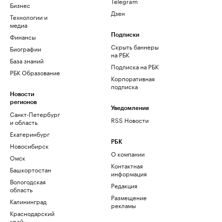
Telegram
Бизнес
Дзен
Технологии и
медиа
Финансы
Подписки
Скрыть баннеры
Биографии
на РБК
База знаний
Подписка на РБК
РБК Образование
Корпоративная
подписка
Новости
регионов
Уведомления
Санкт-Петербург
RSS Новости
и область
Екатеринбург
РБК
Новосибирск
О компании
Омск
Контактная
Башкортостан
информация
Вологодская
Редакция
область
Размещение
Калининград
рекламы
Краснодарский
край