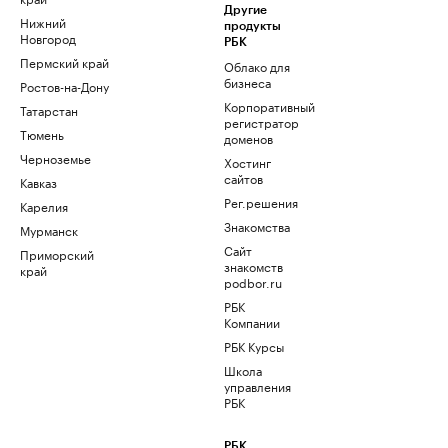
Другие
Нижний
продукты
Новгород
РБК
Пермский край
Облако для
бизнеса
Ростов-на-Дону
Корпоративный
Татарстан
регистратор
Тюмень
доменов
Черноземье
Хостинг
сайтов
Кавказ
Рег.решения
Карелия
Знакомства
Мурманск
Сайт
Приморский
знакомств
край
podbor.ru
РБК
Компании
РБК Курсы
Школа
управления
РБК
РБК