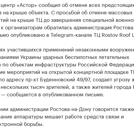
 центр «Астор» сообщил об отмене всех предстоящи
в на крыше объекта. С просьбой об отмене массовых
тий на крыше ТЦ до завершения специальной военно
к организаторам обратилась администрация Ростова
ьмо опубликовано в Telegram-канале ТЦ Rostov Roof L
иях участившихся применений незаконными вооруже
аниями Украины ударных беспилотных летательных
в по объектам инфраструктуры Российской Федераци
ие мероприятий на открытой концертной площадке Т
по адресу пр-кт Буденновский 49/97, создает угрозу 
нескольких тысяч зрителей, а также жителей города 
, — сообщается в опубликованном письме.
ии администрации Ростова-на-Дону говорится также,
вание аппаратуры мешает работе средств связи и
ктронной борьбы.