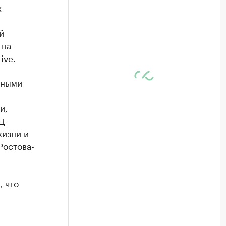
х
й
-на-
ive.
нными
и,
Ц
жизни и
Ростова-
 что