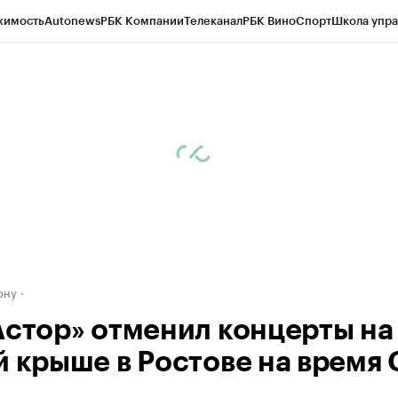
жимость
Autonews
РБК Компании
Телеканал
РБК Вино
Спорт
Школа упра
д
Стиль
Крипто
РБК Бизнес-среда
Дискуссионный клуб
Исследования
К
рагентов
Политика
Экономика
Бизнес
Технологии и медиа
Финансы
Рын
ону
Астор» отменил концерты на
й крыше в Ростове на время