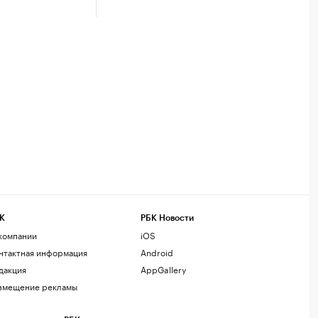
К
РБК Новости
компании
iOS
нтактная информация
Android
дакция
AppGallery
змещение рекламы