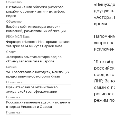
Общество
«Вынужде
В Италии нашли обломки римского
другую п
корабля с сотнями античных амфор.
Видео
«Астор».
Общество
время.
Влюби в себя инвестора: истории
компаний, разместивших облигации
Напомним,
РБК и МСП Банк
Форвард «Нижнего Новгорода» сделал
запрет на
хет-трик за 14 минут в Первой лиге
исключен
Спорт
«Газпром» заметил антирекорд по
19 октябр
объему запасов газа в Европе
Бизнес
российски
WSJ рассказала о находках, меняющих
среднего 
представление об истории Китая
ЛНР, Запо
Общество
связи с п
Иран атаковал ракетами танкер
эмиратской госнефтекомпании
регионах
Политика
режим по
Российские военные ударили по целям
в портах Николаев и Одесса
Политика