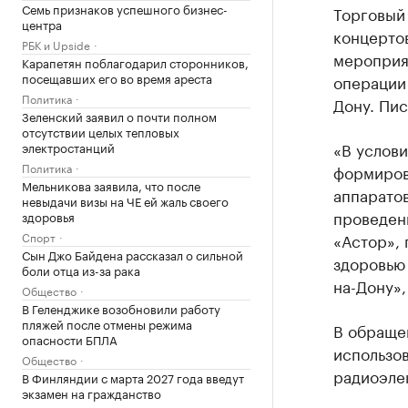
Семь признаков успешного бизнес-
Торговый
центра
концерто
РБК и Upside
мероприя
Карапетян поблагодарил сторонников,
посещавших его во время ареста
операции 
Политика
Дону. Пис
Зеленский заявил о почти полном
отсутствии целых тепловых
«В услов
электростанций
Политика
формиров
Мельникова заявила, что после
аппарато
невыдачи визы на ЧЕ ей жаль своего
проведен
здоровья
Спорт
«Астор», 
Сын Джо Байдена рассказал о сильной
здоровью 
боли отца из-за рака
на-Дону»
Общество
В Геленджике возобновили работу
пляжей после отмены режима
В обращен
опасности БПЛА
использо
Общество
радиоэле
В Финляндии с марта 2027 года введут
экзамен на гражданство