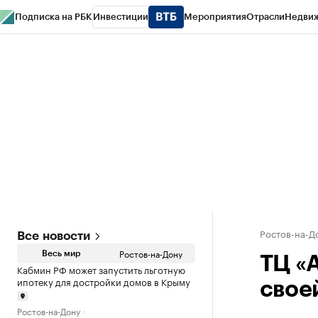
Подписка на РБК
Инвестиции
Мероприятия
Отрасли
Недви
РБК Курсы
РБК Life
Тренды
Визионеры
Национальные проекты
Горо
Спецпроекты СПб
Конференции СПб
Спецпроекты
Проверка конт
Ростов-на-Д
Все новости
Ростов-на-Дону
Весь мир
ТЦ «
Кабмин РФ может запустить льготную
ипотеку для достройки домов в Крыму
свое
Ростов-на-Дону