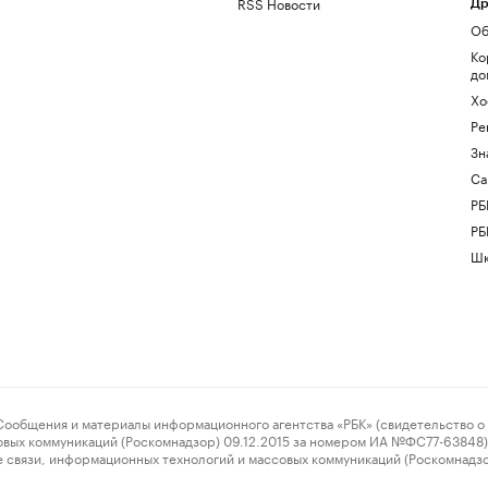
RSS Новости
Др
Об
Ко
до
Хо
Ре
Зн
Са
РБ
РБ
Шк
ения и материалы информационного агентства «РБК» (свидетельство о 
овых коммуникаций (Роскомнадзор) 09.12.2015 за номером ИА №ФС77-63848) 
 связи, информационных технологий и массовых коммуникаций (Роскомнадз