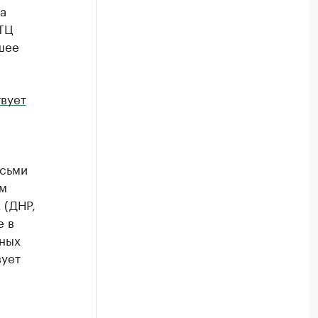
а
ТЦ
шее
вует
осьми
им
 (ДНР,
е в
ьных
вует