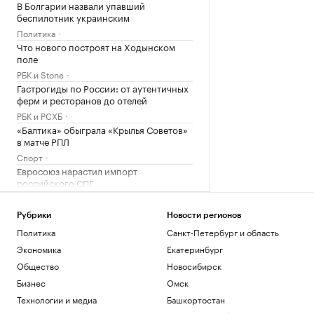
В Болгарии назвали упавший
беспилотник украинским
Политика
Что нового построят на Ходынском
поле
РБК и Stone
Гастрогиды по России: от аутентичных
ферм и ресторанов до отелей
РБК и РСХБ
«Балтика» обыграла «Крылья Советов»
в матче РПЛ
Спорт
Евросоюз нарастил импорт
российского СПГ
Экономика
Рубрики
Новости регионов
Загрузить еще
Политика
Санкт-Петербург и область
Экономика
Екатеринбург
Общество
Новосибирск
Бизнес
Омск
Технологии и медиа
Башкортостан