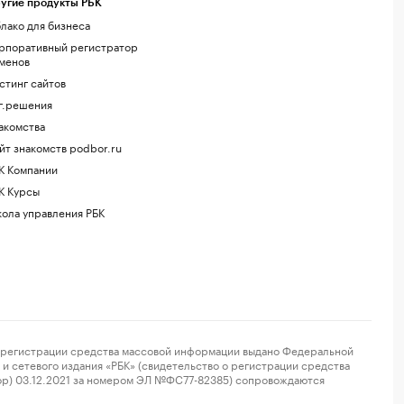
угие продукты РБК
лако для бизнеса
рпоративный регистратор
менов
стинг сайтов
г.решения
акомства
йт знакомств podbor.ru
К Компании
К Курсы
ола управления РБК
регистрации средства массовой информации выдано Федеральной
и сетевого издания «РБК» (свидетельство о регистрации средства
ор) 03.12.2021 за номером ЭЛ №ФС77-82385) сопровождаются