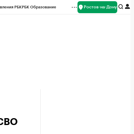
Ростов-на-Дону
вления РБК
РБК Образование
редитные рейтинги
Франшизы
Газета
ок наличной валюты
 СВО