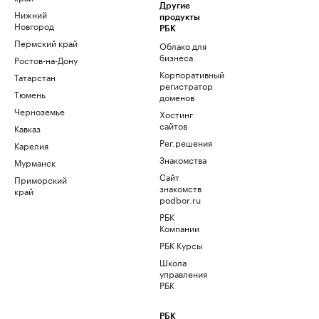
Другие
Нижний
продукты
Новгород
РБК
Пермский край
Облако для
бизнеса
Ростов-на-Дону
Корпоративный
Татарстан
регистратор
Тюмень
доменов
Черноземье
Хостинг
сайтов
Кавказ
Рег.решения
Карелия
Знакомства
Мурманск
Сайт
Приморский
знакомств
край
podbor.ru
РБК
Компании
РБК Курсы
Школа
управления
РБК
РБК