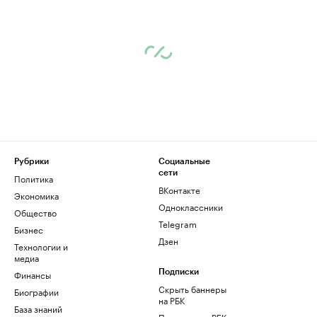
Рубрики
Социальные
сети
Политика
ВКонтакте
Экономика
Одноклассники
Общество
Telegram
Бизнес
Дзен
Технологии и
медиа
Финансы
Подписки
Скрыть баннеры
Биографии
на РБК
База знаний
Подписка на РБК