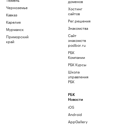
доменов
Черноземье
Хостинг
сайтов
Кавказ
Рег.решения
Карелия
Знакомства
Мурманск
Сайт
Приморский
знакомств
край
podbor.ru
РБК
Компании
РБК Курсы
Школа
управления
РБК
РБК
Новости
iOS
Android
AppGallery