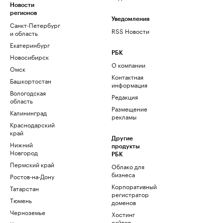
Новости
регионов
Уведомления
Санкт-Петербург
RSS Новости
и область
Екатеринбург
РБК
Новосибирск
О компании
Омск
Контактная
Башкортостан
информация
Вологодская
Редакция
область
Размещение
Калининград
рекламы
Краснодарский
край
Другие
Нижний
продукты
Новгород
РБК
Пермский край
Облако для
бизнеса
Ростов-на-Дону
Корпоративный
Татарстан
регистратор
Тюмень
доменов
Черноземье
Хостинг
сайтов