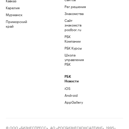
Кавказ
Рег.решения
Карелия
Знакомства
Мурманск
Сайт
Приморский
знакомств
край
podbor.ru
РБК
Компании
РБК Курсы
Школа
управления
РБК
РБК
Новости
iOS
Android
AppGallery
© ООО «БИЗНЕСПРЕСС», АО «РОСБИЗНЕСКОНСАЛТИНГ», 1995–