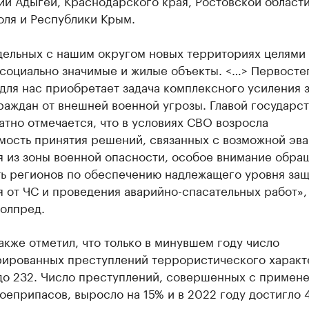
и Адыгеи, Краснодарского края, Ростовской области
оля и Республики Крым.
дельных с нашим округом новых территориях целями 
 социально значимые и жилые объекты. <…> Первосте
для нас приобретает задача комплексного усиления 
аждан от внешней военной угрозы. Главой государст
тно отмечается, что в условиях СВО возросла
мость принятия решений, связанных с возможной эв
я из зоны военной опасности, особое внимание обра
ть регионов по обеспечению надлежащего уровня за
 от ЧС и проведения аварийно-спасательных работ»,
полпред.
акже отметил, что только в минувшем году число
рированных преступлений террористического характ
до 232. Число преступлений, совершенных с примен
оеприпасов, выросло на 15% и в 2022 году достигло 