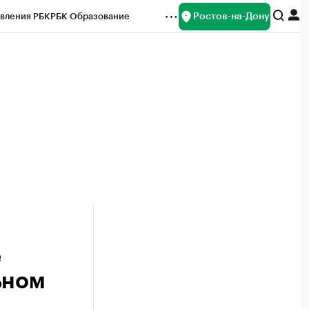
Ростов-на-Дону
вления РБК
РБК Образование
редитные рейтинги
Франшизы
Газета
ок наличной валюты
е
ьном