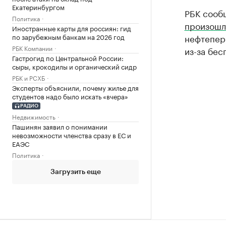
Екатеринбургом
РБК сообщ
Политика
произошл
Иностранные карты для россиян: гид
по зарубежным банкам на 2026 год
нефтепер
РБК Компании
из-за бес
Гастрогид по Центральной России:
сыры, крокодилы и органический сидр
РБК и РСХБ
Эксперты объяснили, почему жилье для
студентов надо было искать «вчера»
РАДИО
Недвижимость
Пашинян заявил о понимании
невозможности членства сразу в ЕС и
ЕАЭС
Политика
Загрузить еще