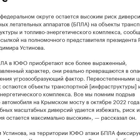
федеральном округе остается высоким риск диверси
ных летательных аппаратов (БПЛА) на объекты транс
уктуры и топливо-энергетического комплекса, сообщ
ссылкой на полномочного представителя президента 
имира Устинова.
ПЛА в ЮФО приобретают все более выраженный,
авленный характер, они реально превращаются в оп
ления угрозообразующий фактор. Первостепенными 
к остаются объекты транспортной [инфраструктуры] 
энергетического комплекса. Все мы помним подрыв
 автомобиля на Крымском мосту в октябре 2022 года. 
бных масштабных диверсий удается избежать, риск и
я остается максимально высоким», — рассказал он.
м Устинова, на территории ЮФО атаки БПЛА фиксиру