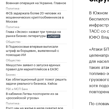
Военная операция на Украине. Главное
Политика
В Южном 
ФСБ задержала более 20 человек из
мошеннических криптообменников в
беспилот
Москве
инфрастр
Политика
ТАСС со 
Глава «Эксмо» назвал три тренда на
рынке бизнес-литературы
ЮФО Влад
РАДИО
Общество
В Подмосковье впервые выписали
«Атаки Б
штраф за борщевик, выявленный с
целенапр
помощью ИИ
Общество
для насе
Мишустин заявил о запуске единых
таких ата
правил для маркетплейсов в ЕАЭС
топливо-
Бизнес
грузового
Как облигационный долг помог решить
задачи реального бизнеса. Кейсы
хотя подо
РБК и МСП Банк
повторени
В кабмине Литвы поспорили из-за
«российской угрозы»
По слова
Политика
Рост цен на жилье в июле охватил все