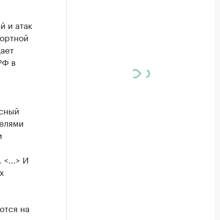
й и атак
портной
ает
РФ в
асный
целями
и
<...> И
х
ются на