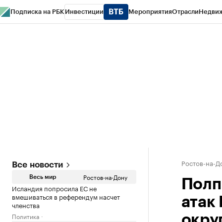
Подписка на РБК
Инвестиции
Мероприятия
Отрасли
Недви
РБК Курсы
РБК Life
Тренды
Визионеры
Национальные проекты
Горо
Спецпроекты СПб
Конференции СПб
Спецпроекты
Проверка конт
Ростов-на-Д
Все новости
Ростов-на-Дону
Весь мир
Полп
Исландия попросила ЕС не
вмешиваться в референдум насчет
атак
членства
Политика
окру