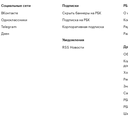
Социальные сети
Подписки
РБ
ВКонтакте
Скрыть баннеры на РБК
О 
Одноклассники
Подписка на РБК
Ко
Telegram
Корпоративная подписка
Ре
Дзен
Ра
Уведомления
RSS Новости
Др
Об
Ко
до
Хо
Ре
Зн
Са
РБ
РБ
Шк