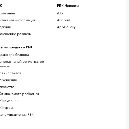
К
РБК Новости
компании
iOS
нтактная информация
Android
дакция
AppGallery
змещение рекламы
угие продукты РБК
лако для бизнеса
рпоративный регистратор
менов
стинг сайтов
г.решения
акомства
йт знакомств podbor.ru
К Компании
К Курсы
ола управления РБК