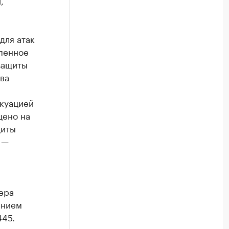
,
для атак
пенное
защиты
ва
акуацией
щено на
щиты
 —
ера
ением
445.