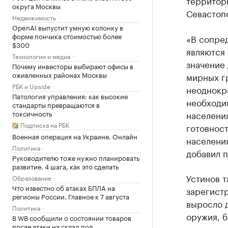
территори
округа Москвы
Севастоп
Недвижимость
OpenAI выпустит умную колонку в
форме пончика стоимостью более
«В сопре
$300
являются
Технологии и медиа
значение 
Почему инвесторы выбирают офисы в
оживленных районах Москвы
мирных гр
РБК и Upside
неоднокра
Патология управления: как высокие
необходи
стандарты превращаются в
токсичность
населени
Подписка на РБК
готовнос
Военная операция на Украине. Онлайн
населения
Политика
добавил 
Руководителю тоже нужно планировать
развитие. 4 шага, как это сделать
Устинов т
Образование
Что известно об атаках БПЛА на
зарегист
регионы России. Главное к 7 августа
выросло 
Политика
оружия, б
В WB сообщили о состоянии товаров
после атаки на склад под