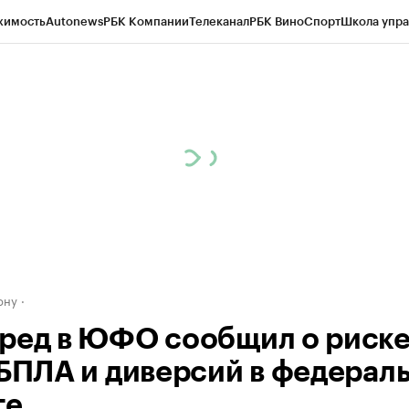
жимость
Autonews
РБК Компании
Телеканал
РБК Вино
Спорт
Школа упра
д
Стиль
Крипто
РБК Бизнес-среда
Дискуссионный клуб
Исследования
К
рагентов
Политика
Экономика
Бизнес
Технологии и медиа
Финансы
Рын
ону
ред в ЮФО сообщил о риск
 БПЛА и диверсий в федерал
ге