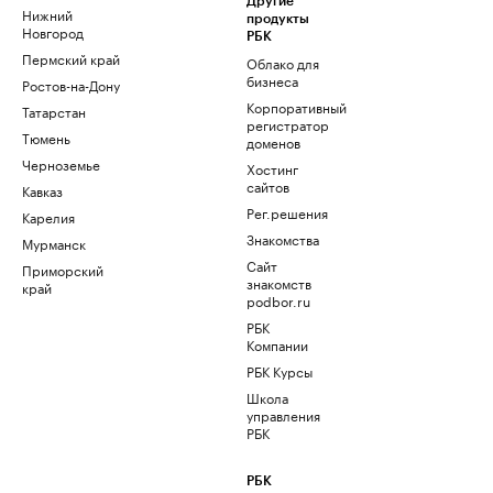
Другие
Нижний
продукты
Новгород
РБК
Пермский край
Облако для
бизнеса
Ростов-на-Дону
Корпоративный
Татарстан
регистратор
Тюмень
доменов
Черноземье
Хостинг
сайтов
Кавказ
Рег.решения
Карелия
Знакомства
Мурманск
Сайт
Приморский
знакомств
край
podbor.ru
РБК
Компании
РБК Курсы
Школа
управления
РБК
РБК