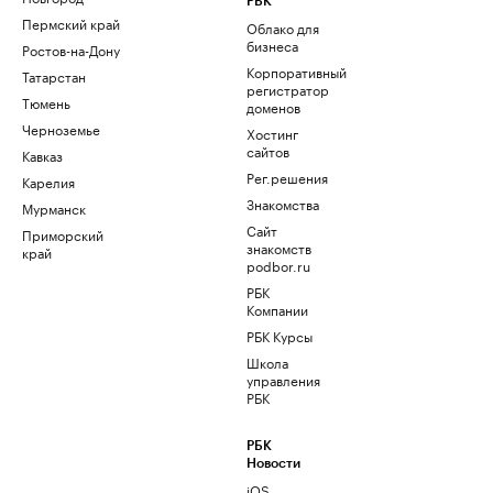
РБК
Пермский край
Облако для
бизнеса
Ростов-на-Дону
Корпоративный
Татарстан
регистратор
Тюмень
доменов
Черноземье
Хостинг
сайтов
Кавказ
Рег.решения
Карелия
Знакомства
Мурманск
Сайт
Приморский
знакомств
край
podbor.ru
РБК
Компании
РБК Курсы
Школа
управления
РБК
РБК
Новости
iOS