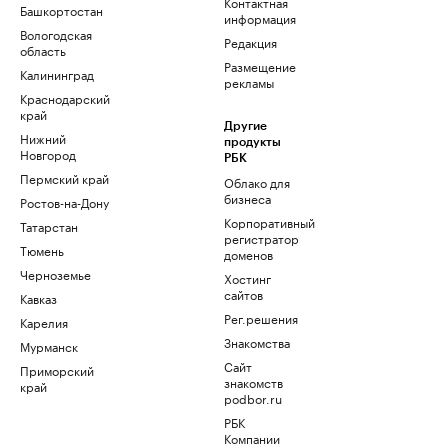
Контактная
Башкортостан
информация
Вологодская
Редакция
область
Размещение
Калининград
рекламы
Краснодарский
край
Другие
Нижний
продукты
Новгород
РБК
Пермский край
Облако для
бизнеса
Ростов-на-Дону
Корпоративный
Татарстан
регистратор
Тюмень
доменов
Черноземье
Хостинг
сайтов
Кавказ
Рег.решения
Карелия
Знакомства
Мурманск
Сайт
Приморский
знакомств
край
podbor.ru
РБК
Компании