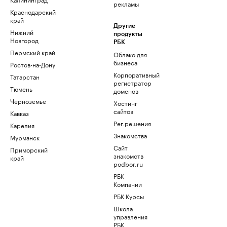
рекламы
Краснодарский
край
Другие
Нижний
продукты
Новгород
РБК
Пермский край
Облако для
бизнеса
Ростов-на-Дону
Корпоративный
Татарстан
регистратор
Тюмень
доменов
Черноземье
Хостинг
сайтов
Кавказ
Рег.решения
Карелия
Знакомства
Мурманск
Сайт
Приморский
знакомств
край
podbor.ru
РБК
Компании
РБК Курсы
Школа
управления
РБК